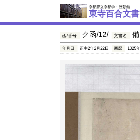
京都府立京都学・歴彩館
東寺百合文書
ク函/12/
備
函/番号
文書名
年月日
正中2年2月22日
西暦
1325