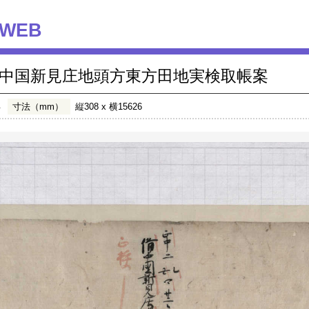
WEB
中国新見庄地頭方東方田地実検取帳案
年
寸法（mm）
縦308 x 横15626