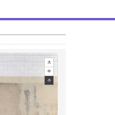
大
中
小