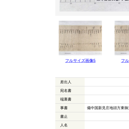
フルサイズ画像6
フルサイズ画像5
フル
差出人
宛名書
端裏書
事書
備中国新見庄地頭方東御
書止
人名