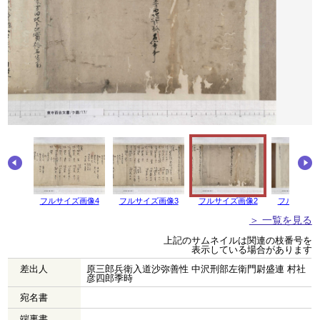
画像5
フルサイズ画像4
フルサイズ画像3
フルサイズ画像2
フルサイズ
＞ 一覧を見る
上記のサムネイルは関連の枝番号を
表示している場合があります
差出人
原三郎兵衛入道沙弥善性 中沢刑部左衛門尉盛連 村社
彦四郎季時
宛名書
端裏書