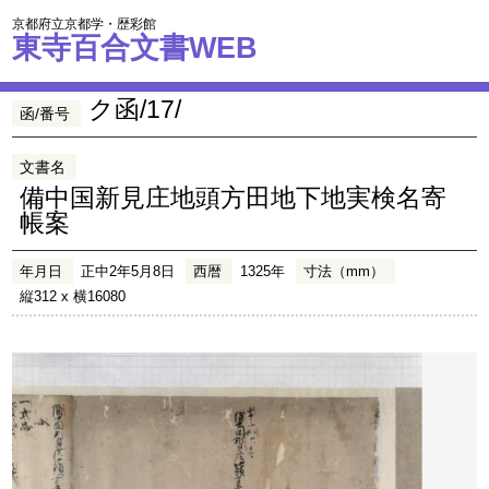
京都府立京都学・歴彩館
東寺百合文書WEB
ク函/17/
函/番号
文書名
備中国新見庄地頭方田地下地実検名寄
帳案
年月日
正中2年5月8日
西暦
1325年
寸法（mm）
縦312 x 横16080