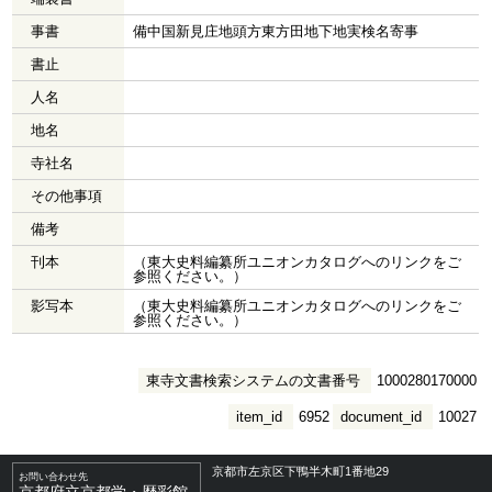
事書
備中国新見庄地頭方東方田地下地実検名寄事
書止
人名
地名
寺社名
その他事項
備考
刊本
（東大史料編纂所ユニオンカタログへのリンクをご
参照ください。）
影写本
（東大史料編纂所ユニオンカタログへのリンクをご
参照ください。）
東寺文書検索システムの文書番号
1000280170000
item_id
6952
document_id
10027
京都市左京区下鴨半木町1番地29
お問い合わせ先