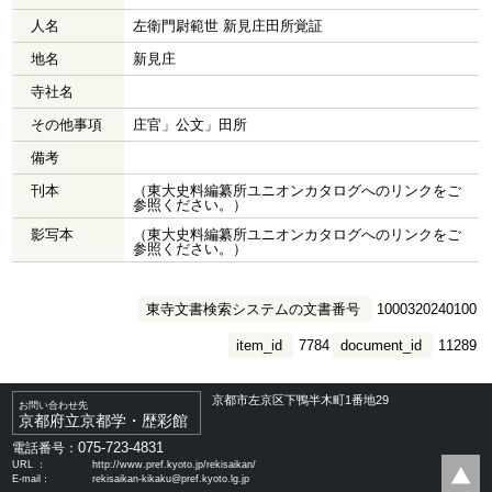
人名
左衛門尉範世 新見庄田所覚証
地名
新見庄
寺社名
その他事項
庄官」公文」田所
備考
刊本
（東大史料編纂所ユニオンカタログへのリンクをご
参照ください。）
影写本
（東大史料編纂所ユニオンカタログへのリンクをご
参照ください。）
東寺文書検索システムの文書番号
1000320240100
item_id
7784
document_id
11289
京都市左京区下鴨半木町1番地29
お問い合わせ先
京都府立京都学・歴彩館
075-723-4831
電話番号：
URL ：
http://www.pref.kyoto.jp/rekisaikan/
E-mail：
rekisaikan-kikaku@pref.kyoto.lg.jp