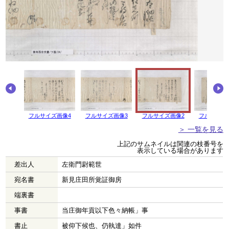
画像5
フルサイズ画像4
フルサイズ画像3
フルサイズ画像2
フルサイズ
＞ 一覧を見る
上記のサムネイルは関連の枝番号を
表示している場合があります
差出人
左衛門尉範世
宛名書
新見庄田所覚証御房
端裏書
事書
当庄御年貢以下色々納帳」事
書止
被仰下候也、仍執達」如件