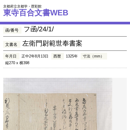
京都府立京都学・歴彩館
東寺百合文書WEB
フ函/24/1/
函/番号
左衛門尉範世奉書案
文書名
年月日
正中2年8月13日
西暦
1325年
寸法（mm）
縦270 x 横398