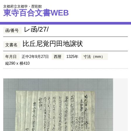
京都府立京都学・歴彩館
東寺百合文書WEB
レ函/27/
函/番号
比丘尼覚円田地譲状
文書名
年月日
正中2年9月27日
西暦
1325年
寸法（mm）
縦290 x 横410