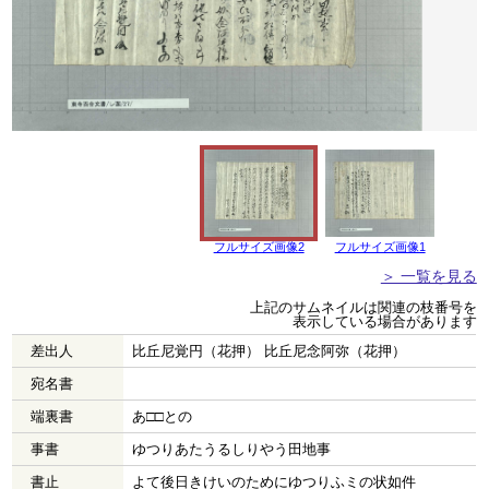
フルサイズ画像2
フルサイズ画像1
＞ 一覧を見る
上記のサムネイルは関連の枝番号を
表示している場合があります
差出人
比丘尼覚円（花押） 比丘尼念阿弥（花押）
宛名書
端裏書
あ□□との
事書
ゆつりあたうるしりやう田地事
書止
よて後日きけいのためにゆつりふミの状如件