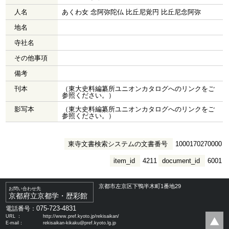
人名
あくわ女 念阿弥陀仏 比丘尼覚円 比丘尼念阿弥
地名
寺社名
その他事項
備考
刊本
（東大史料編纂所ユニオンカタログへのリンクをご
参照ください。）
影写本
（東大史料編纂所ユニオンカタログへのリンクをご
参照ください。）
東寺文書検索システムの文書番号
1000170270000
item_id
4211
document_id
6001
京都市左京区下鴨半木町1番地29
お問い合わせ先
京都府立京都学・歴彩館
075-723-4831
電話番号：
URL ：
http://www.pref.kyoto.jp/rekisaikan/
E-mail：
rekisaikan-kikaku@pref.kyoto.lg.jp