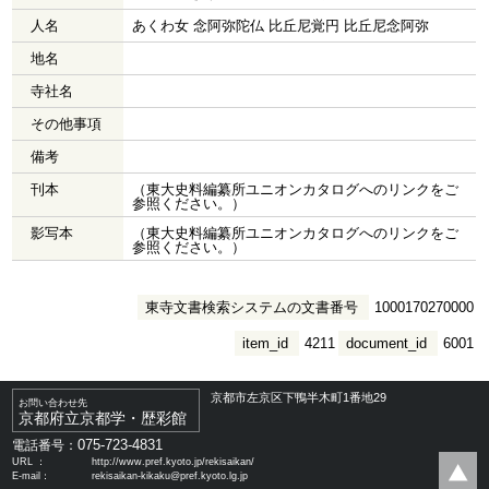
人名
あくわ女 念阿弥陀仏 比丘尼覚円 比丘尼念阿弥
地名
寺社名
その他事項
備考
刊本
（東大史料編纂所ユニオンカタログへのリンクをご
参照ください。）
影写本
（東大史料編纂所ユニオンカタログへのリンクをご
参照ください。）
東寺文書検索システムの文書番号
1000170270000
item_id
4211
document_id
6001
京都市左京区下鴨半木町1番地29
お問い合わせ先
京都府立京都学・歴彩館
075-723-4831
電話番号：
URL ：
http://www.pref.kyoto.jp/rekisaikan/
E-mail：
rekisaikan-kikaku@pref.kyoto.lg.jp