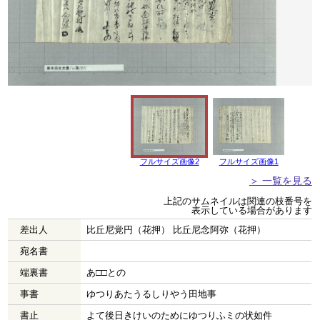
フルサイズ画像2
フルサイズ画像1
＞ 一覧を見る
上記のサムネイルは関連の枝番号を
表示している場合があります
差出人
比丘尼覚円（花押） 比丘尼念阿弥（花押）
宛名書
端裏書
あ□□との
事書
ゆつりあたうるしりやう田地事
書止
よて後日きけいのためにゆつりふミの状如件