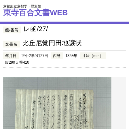
京都府立京都学・歴彩館
東寺百合文書WEB
レ函/27/
函/番号
比丘尼覚円田地譲状
文書名
年月日
正中2年9月27日
西暦
1325年
寸法（mm）
縦290 x 横410