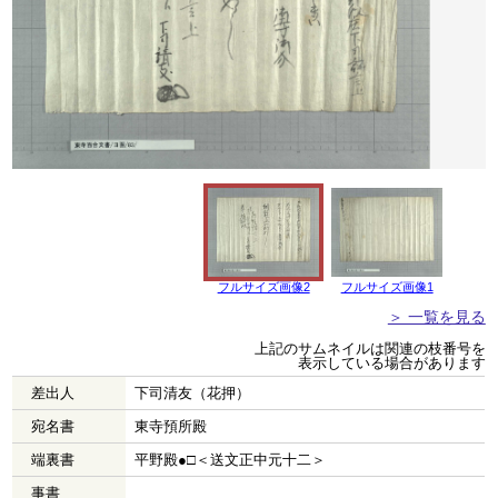
フルサイズ画像2
フルサイズ画像1
＞ 一覧を見る
上記のサムネイルは関連の枝番号を
表示している場合があります
差出人
下司清友（花押）
宛名書
東寺預所殿
端裏書
平野殿●□＜送文正中元十二＞
事書