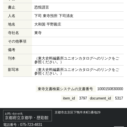
書止
恐惶謹言
人名
下司 東寺預所 下司清友
地名
大和国 平野殿庄
寺社名
東寺
その他事項
備考
刊本
（東大史料編纂所ユニオンカタログへのリンクをご
参照ください。）
影写本
（東大史料編纂所ユニオンカタログへのリンクをご
参照ください。）
東寺文書検索システムの文書番号
1000150830000
item_id
3797
document_id
5317
京都市左京区下鴨半木町1番地29
お問い合わせ先
京都府立京都学・歴彩館
075-723-4831
電話番号：