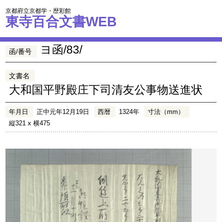
京都府立京都学・歴彩館
東寺百合文書WEB
ヨ函/83/
函/番号
文書名
大和国平野殿庄下司清友公事物送進状
年月日
正中元年12月19日
西暦
1324年
寸法（mm）
縦321 x 横475