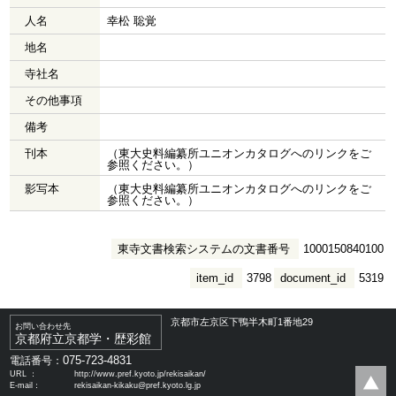
人名
幸松 聡覚
地名
寺社名
その他事項
備考
刊本
（東大史料編纂所ユニオンカタログへのリンクをご
参照ください。）
影写本
（東大史料編纂所ユニオンカタログへのリンクをご
参照ください。）
東寺文書検索システムの文書番号
1000150840100
item_id
3798
document_id
5319
京都市左京区下鴨半木町1番地29
お問い合わせ先
京都府立京都学・歴彩館
075-723-4831
電話番号：
URL ：
http://www.pref.kyoto.jp/rekisaikan/
E-mail：
rekisaikan-kikaku@pref.kyoto.lg.jp