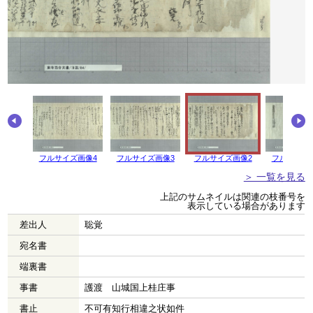
画像5
フルサイズ画像4
フルサイズ画像3
フルサイズ画像2
フルサイズ
＞ 一覧を見る
上記のサムネイルは関連の枝番号を
表示している場合があります
差出人
聡覚
宛名書
端裏書
事書
護渡 山城国上桂庄事
書止
不可有知行相違之状如件