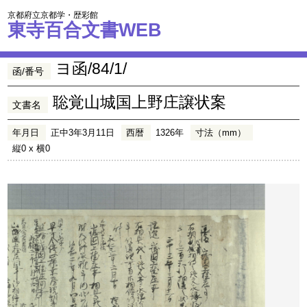
京都府立京都学・歴彩館
東寺百合文書WEB
ヨ函/84/1/
函/番号
聡覚山城国上野庄譲状案
文書名
年月日
正中3年3月11日
西暦
1326年
寸法（mm）
縦0 x 横0