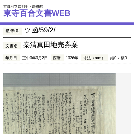
京都府立京都学・歴彩館
東寺百合文書WEB
ツ函/59/2/
函/番号
秦清真田地売券案
文書名
年月日
正中3年3月2日
西暦
1326年
寸法（mm）
縦0 x 横0