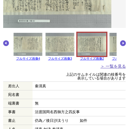
画像5
フルサイズ画像4
フルサイズ画像3
フルサイズ画像2
フルサイズ
＞ 一覧を見る
上記のサムネイルは関連の枝番号を
表示している場合があります
差出人
秦清真
宛名書
端裏書
無
事書
沽渡国岡名西御方之四反事
書止
仍為／後日沙汰うり 如件