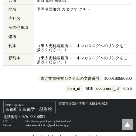
人名
清真 如浄 秦清真
地名
国岡名西御方 カタフケ クチト
寺社名
その他事項
備考
刊本
（東大史料編纂所ユニオンカタログへのリンクをご
参照ください。）
影写本
（東大史料編纂所ユニオンカタログへのリンクをご
参照ください。）
東寺文書検索システムの文書番号
1000190590200
item_id
4918
document_id
6876
京都市左京区下鴨半木町1番地29
お問い合わせ先
京都府立京都学・歴彩館
075-723-4831
電話番号：
URL ：
http://www.pref.kyoto.jp/rekisaikan/
E-mail：
rekisaikan-kikaku@pref.kyoto.lg.jp