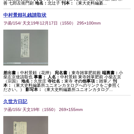
善 七郎左衛門尉
地名：
北辻子
刊本：
（東大史料編纂...
中村景頼礼銭請取状
ヲ函/154/ 天文19年12月17日
（
1550
） 295×100mm
差出書：
中村景頼（花押）
宛名書：
東寺雑掌肥前殿
端裏書：
小
柴左京使請取也
事書：
人名：
中村景頼 東寺雑掌肥前 小柴左京
（宗国）
地名：
久世庄
寺社名：
東寺
その他事項：
雑掌／
刊
本：
（東大史料編纂所ユニオンカタログへのリンクをご参照く
ださい。）
影写本：
（東大史料編纂所ユニオンカタログ...
久世方日記
ヲ函/155/ 天文19年
（
1550
） 269×155mm