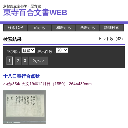
京都府立京都学・歴彩館
東寺百合文書WEB
検索TOP
函から
和暦から
西暦から
詳細検索
検索結果
ヒット数（42）
並び順：
表示件数：
1
2
3
次へ >
十八口奉行合点状
ハ函/354/ 天文19年12月日
（
1550
） 264×439mm