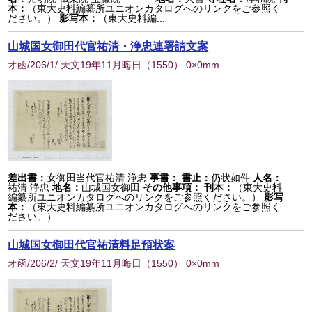
本：
（東大史料編纂所ユニオンカタログへのリンクをご参照く
ださい。）
影写本：
（東大史料編...
山城国女御田代官祐清・浄忠連署請文案
オ函/206/1/ 天文19年11月晦日
（
1550
） 0×0mm
差出書：
女御田当代官祐清 浄忠
事書：
書止：
仍状如件
人名：
祐清 浄忠
地名：
山城国女御田
その他事項：
刊本：
（東大史料
編纂所ユニオンカタログへのリンクをご参照ください。）
影写
本：
（東大史料編纂所ユニオンカタログへのリンクをご参照く
ださい。）
山城国女御田代官祐清料足預状案
オ函/206/2/ 天文19年11月晦日
（
1550
） 0×0mm