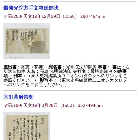
最勝光院方手文箱送進状
オ函/208/ 天文19年12月29日
（
1550
） 280×464mm
差出書：
亮恵（花押）
宛名書：
光明院法印御房
事書：
書止：
右
所送進如件
人名：
亮恵 光明院法印
寺社名：
最勝光院
その他事
項：
刊本：
（東大史料編纂所ユニオンカタログへのリンクをご
参照ください。）
影写本：
（東大史料編纂所ユニオンカタログ
へのリンクをご参照ください。）
室町幕府禁制
ヤ函/190/ 天文19年3月26日
（
1550
） 352×494mm