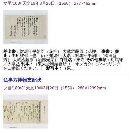
マ函/108/ 天文19年3月26日
（
1550
） 277×462mm
差出書：
対馬守平朝臣（花押） 大蔵丞藤原（花押）
事書：
書
止：
由所被仰下也 仍下知如件
人名：
対馬守平朝臣（松田盛
秀） 大蔵丞藤原（治部光栄）
寺社名：
東寺
その他事項：
対馬守
／大蔵丞
刊本：
（東大史料編纂所ユニオンカタログへのリンク
をご参照ください。）
影写本：
（東...
仏事方捧物支配状
フ函/180/2/ 天文19年3月26日
（
1550
） 286×12992mm