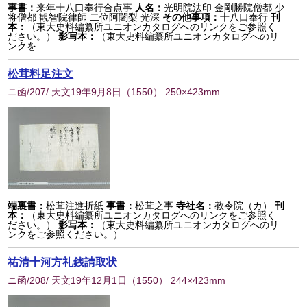
事書：
来年十八口奉行合点事
人名：
光明院法印 金剛勝院僧都 少
将僧都 観智院律師 二位阿闍梨 光深
その他事項：
十八口奉行
刊
本：
（東大史料編纂所ユニオンカタログへのリンクをご参照く
ださい。）
影写本：
（東大史料編纂所ユニオンカタログへのリ
ンクを...
松茸料足注文
ニ函/207/ 天文19年9月8日
（
1550
） 250×423mm
端裏書：
松茸注進折紙
事書：
松茸之事
寺社名：
教令院（カ）
刊
本：
（東大史料編纂所ユニオンカタログへのリンクをご参照く
ださい。）
影写本：
（東大史料編纂所ユニオンカタログへのリ
ンクをご参照ください。）
祐清十河方礼銭請取状
ニ函/208/ 天文19年12月1日
（
1550
） 244×423mm