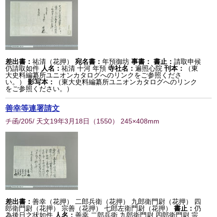
差出書：
祐清（花押）
宛名書：
年預御坊
事書：
書止：
請取申候
仍請取如件
人名：
祐清 十河 年預
寺社名：
遍照心院
刊本：
（東
大史料編纂所ユニオンカタログへのリンクをご参照くださ
い。）
影写本：
（東大史料編纂所ユニオンカタログへのリンク
をご参照ください。）
善幸等連署請文
チ函/205/ 天文19年3月18日
（
1550
） 245×408mm
差出書：
善幸（花押） 二郎兵衛（花押） 九郎衛門尉（花押） 四
郎衛門尉（花押） 宗善（花押） 七郎左衛門尉（花押）
書止：
仍
為後日之状如件
人名：
善幸 二郎兵衛 九郎衛門尉 四郎衛門尉 宗