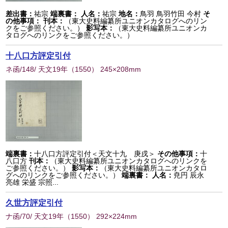
差出書：
祐宗
端裏書：
人名：
祐宗
地名：
鳥羽 鳥羽竹田 今村
そ
の他事項：
刊本：
（東大史料編纂所ユニオンカタログへのリン
クをご参照ください。）
影写本：
（東大史料編纂所ユニオンカ
タログへのリンクをご参照ください。）
十八口方評定引付
ネ函/148/ 天文19年
（
1550
） 245×208mm
端裏書：
十八口方評定引付＜天文十九 庚戌＞
その他事項：
十
八口方
刊本：
（東大史料編纂所ユニオンカタログへのリンクを
ご参照ください。）
影写本：
（東大史料編纂所ユニオンカタロ
グへのリンクをご参照ください。）
端裏書：
人名：
尭円 辰永
亮雄 栄盛 宗照...
久世方評定引付
ナ函/70/ 天文19年
（
1550
） 292×224mm