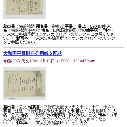
差出書：
備前祐清
宛名書：
御奉行
事書：
書止：
仍状如件
人
名：
備前祐清 御奉行
地名：
山城国女御田
その他事項：
刊本：
（東大史料編纂所ユニオンカタログへのリンクをご参照くださ
い。）
影写本：
（東大史料編纂所ユニオンカタログへのリンク
をご参照ください。）
大和国平野殿庄公用銭支配状
オ函/207/ 天文19年12月16日
（
1550
） 326×479mm
差出書：
公文
端裏書：
平野庄支配状＜天文十九 十二 十六＞
事書：
注進 平野庄御栄米銭支配状之事
書止：
右支配状如件
人
名：
公文
地名：
平野庄
その他事項：
御栄米銭／公文
刊本：
（東
大史料編纂所ユニオンカタログへのリンクをご参照くださ
い。）
影写本：
（東大史料編纂所ユニオンカタ...