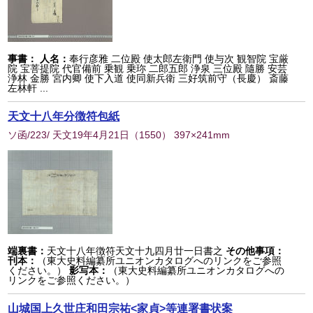
事書：
人名：
奉行彦雅 二位殿 使太郎左衛門 使与次 観智院 宝厳
院 宝菩提院 代官備前 乗観 乗珎 二郎五郎 浄泉 三位殿 隨勝 安芸
浄林 金勝 宮内卿 使下入道 使同新兵衛 三好筑前守（長慶） 斎藤
左林軒 ...
天文十八年分徴符包紙
ソ函/223/ 天文19年4月21日
（
1550
） 397×241mm
端裏書：
天文十八年徴符天文十九四月廿一日書之
その他事項：
刊本：
（東大史料編纂所ユニオンカタログへのリンクをご参照
ください。）
影写本：
（東大史料編纂所ユニオンカタログへの
リンクをご参照ください。）
山城国上久世庄和田宗祐<家貞>等連署書状案