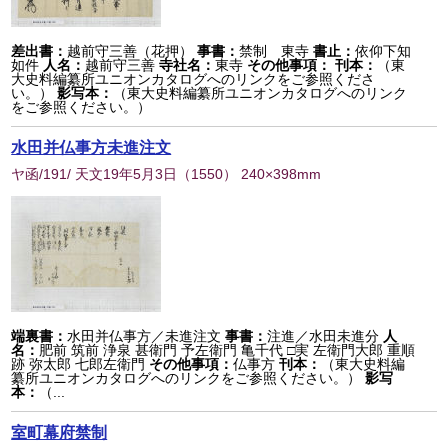
差出書：
越前守三善（花押）
事書：
禁制 東寺
書止：
依仰下知
如件
人名：
越前守三善
寺社名：
東寺
その他事項：
刊本：
（東
大史料編纂所ユニオンカタログへのリンクをご参照くださ
い。）
影写本：
（東大史料編纂所ユニオンカタログへのリンク
をご参照ください。）
水田并仏事方未進注文
ヤ函/191/ 天文19年5月3日
（
1550
） 240×398mm
端裏書：
水田并仏事方／未進注文
事書：
注進／水田未進分
人
名：
肥前 筑前 浄泉 甚衛門 予左衛門 亀千代 □実 左衛門大郎 重順
跡 弥太郎 七郎左衛門
その他事項：
仏事方
刊本：
（東大史料編
纂所ユニオンカタログへのリンクをご参照ください。）
影写
本：
（...
室町幕府禁制