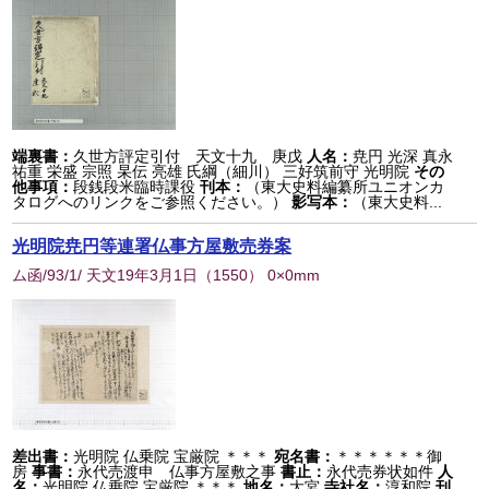
端裏書：
久世方評定引付 天文十九 庚戊
人名：
尭円 光深 真永
祐重 栄盛 宗照 杲伝 亮雄 氏綱（細川） 三好筑前守 光明院
その
他事項：
段銭段米臨時課役
刊本：
（東大史料編纂所ユニオンカ
タログへのリンクをご参照ください。）
影写本：
（東大史料...
光明院尭円等連署仏事方屋敷売券案
ム函/93/1/ 天文19年3月1日
（
1550
） 0×0mm
差出書：
光明院 仏乗院 宝厳院 ＊＊＊
宛名書：
＊＊＊＊＊＊御
房
事書：
永代売渡申 仏事方屋敷之事
書止：
永代売券状如件
人
名：
光明院 仏乗院 宝厳院 ＊＊＊
地名：
大宮
寺社名：
淳和院
刊