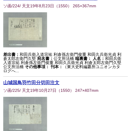
ソ函/224/ 天文19年8月23日
（
1550
） 265×367mm
差出書：
和田兵衛入道宗祐 利倉孫左衛門俊重 和田久兵衛光貞 利
倉太郎左衛門久堅
宛名書：
公文所法橋
端裏書：
人名：
和田兵衛
入道宗祐 利倉孫左衛門俊重 和田久兵衛光貞 利倉太郎左衛門久堅
公文所法橋
その他事項：
刊本：
（東大史料編纂所ユニオンカタ
ログへ...
山城国鳥羽竹田分切田注文
ソ函/225/ 天文19年10月27日
（
1550
） 247×407mm