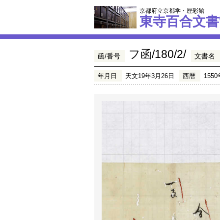
京都府立京都学・歴彩館
東寺百合文書
フ函/180/2/
函/番号
文書名
年月日
天文19年3月26日
西暦
1550