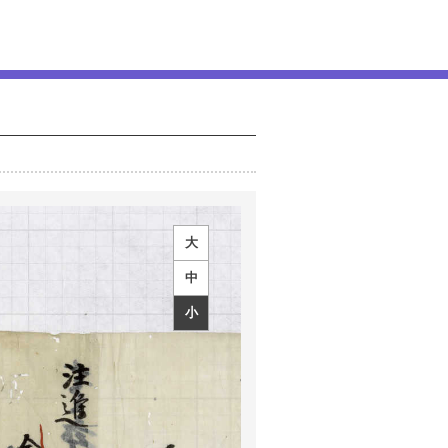
大
中
小