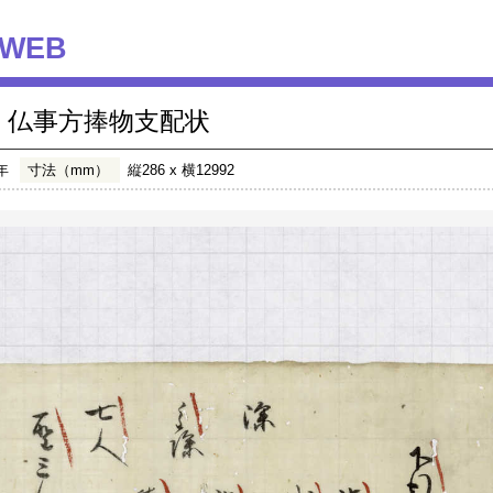
WEB
仏事方捧物支配状
年
寸法（mm）
縦286 x 横12992