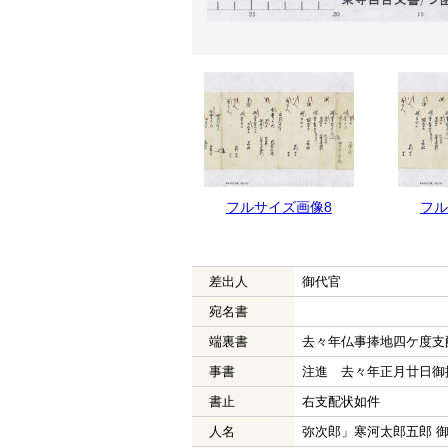
フルサイズ画像9
フルサイズ画像8
フル
差出人
御代官
宛名書
端裏書
去々年仏事捧地四ケ度支
事書
注進 去々年正月廿日御
書止
右支配状如件
人名
弥次郎」寒河太郎五郎 