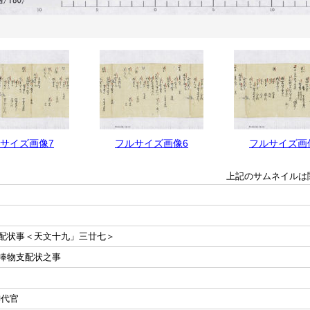
サイズ画像7
フルサイズ画像6
フルサイズ画
上記のサムネイルは
配状事＜天文十九」三廿七＞
捧物支配状之事
御代官