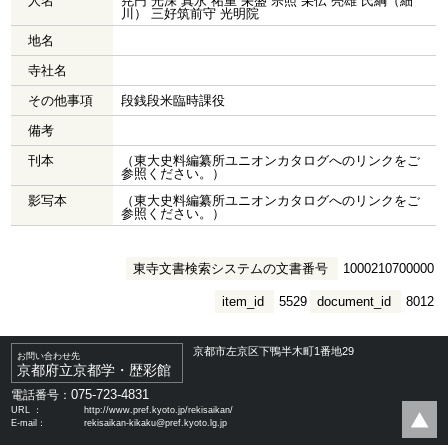
人名
尭円 光深 真永 祐重 栄盛 宗照 杲伝 亮雄 氏綱（細
川） 三好筑前守 光明院
地名
寺社名
その他事項
段銭段米臨時課役
備考
刊本
（東大史料編纂所ユニオンカタログへのリンクをご
参照ください。）
影写本
（東大史料編纂所ユニオンカタログへのリンクをご
参照ください。）
東寺文書検索システムの文書番号
1000210700000
item_id
5529
document_id
8012
京都市左京区下鴨半木町1番地29
お問い合わせ先
京都府立京都学・歴彩館
075-723-4831
電話番号：
URL ：
http://www.pref.kyoto.jp/rekisaikan/
E-mail：
rekisaikan-kikaku@pref.kyoto.lg.jp