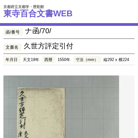
京都府立京都学・歴彩館
東寺百合文書WEB
ナ函/70/
函/番号
久世方評定引付
文書名
年月日
天文19年
西暦
1550年
寸法（mm）
縦292 x 横224