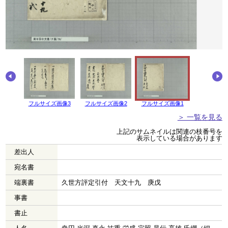
画像4
フルサイズ画像3
フルサイズ画像2
フルサイズ画像1
＞ 一覧を見る
上記のサムネイルは関連の枝番号を
表示している場合があります
差出人
宛名書
端裏書
久世方評定引付 天文十九 庚戊
事書
書止