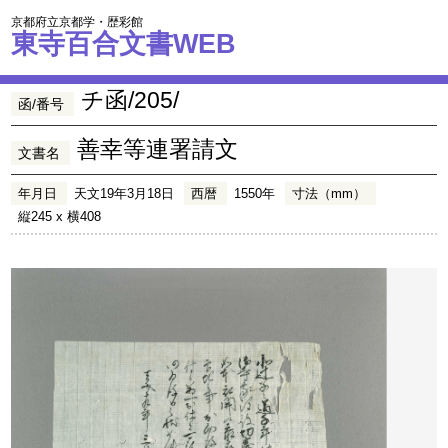
京都府立京都学・歴彩館
東寺百合文書WEB
チ函/205/
函/番号
善幸等連署請文
文書名
年月日
天文19年3月18日
西暦
1550年
寸法（mm）
縦245 x 横408