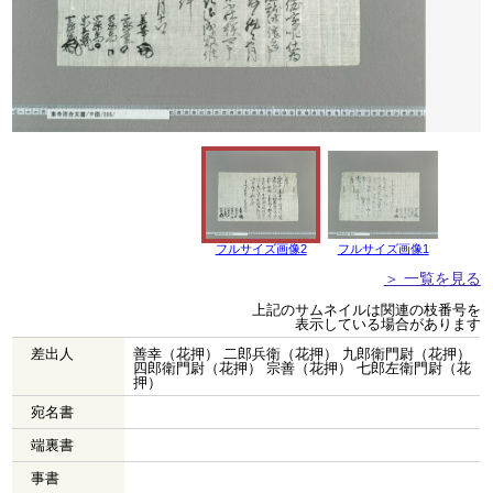
フルサイズ画像2
フルサイズ画像1
＞ 一覧を見る
上記のサムネイルは関連の枝番号を
表示している場合があります
差出人
善幸（花押） 二郎兵衛（花押） 九郎衛門尉（花押）
四郎衛門尉（花押） 宗善（花押） 七郎左衛門尉（花
押）
宛名書
端裏書
事書