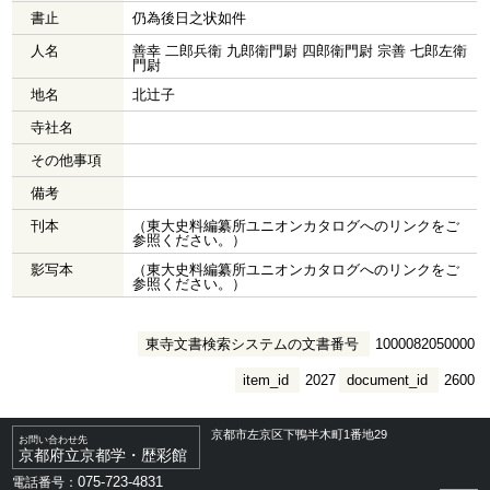
書止
仍為後日之状如件
人名
善幸 二郎兵衛 九郎衛門尉 四郎衛門尉 宗善 七郎左衛
門尉
地名
北辻子
寺社名
その他事項
備考
刊本
（東大史料編纂所ユニオンカタログへのリンクをご
参照ください。）
影写本
（東大史料編纂所ユニオンカタログへのリンクをご
参照ください。）
東寺文書検索システムの文書番号
1000082050000
item_id
2027
document_id
2600
京都市左京区下鴨半木町1番地29
お問い合わせ先
京都府立京都学・歴彩館
075-723-4831
電話番号：