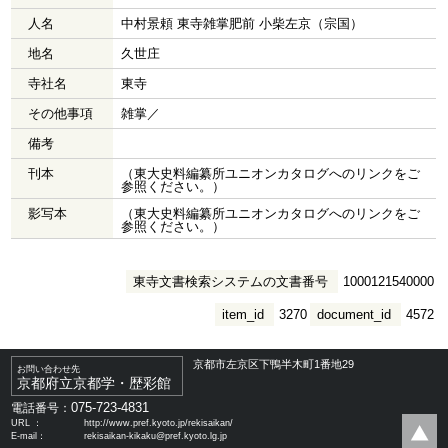
人名
中村景頼 東寺雑掌肥前 小柴左京（宗国）
地名
久世庄
寺社名
東寺
その他事項
雑掌／
備考
刊本
（東大史料編纂所ユニオンカタログへのリンクをご
参照ください。）
影写本
（東大史料編纂所ユニオンカタログへのリンクをご
参照ください。）
東寺文書検索システムの文書番号
1000121540000
item_id
3270
document_id
4572
京都市左京区下鴨半木町1番地29
お問い合わせ先
京都府立京都学・歴彩館
075-723-4831
電話番号：
URL ：
http://www.pref.kyoto.jp/rekisaikan/
E-mail：
rekisaikan-kikaku@pref.kyoto.lg.jp