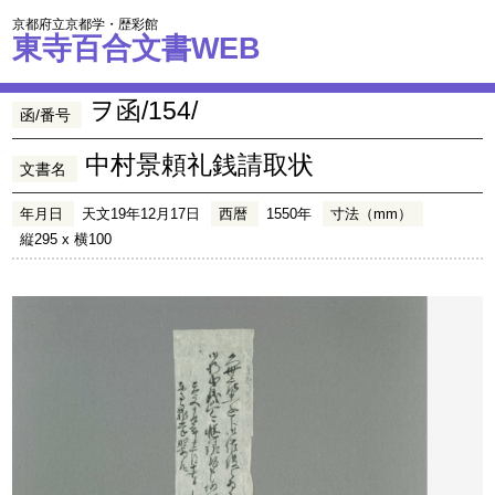
京都府立京都学・歴彩館
東寺百合文書WEB
ヲ函/154/
函/番号
中村景頼礼銭請取状
文書名
年月日
天文19年12月17日
西暦
1550年
寸法（mm）
縦295 x 横100