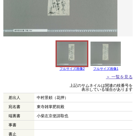
フルサイズ画像2
フルサイズ画像1
＞ 一覧を見る
上記のサムネイルは関連の枝番号を
表示している場合があります
差出人
中村景頼（花押）
宛名書
東寺雑掌肥前殿
端裏書
小柴左京使請取也
事書
書止