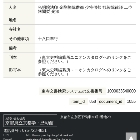
人名
光明院法印 金剛勝院僧都 少将僧都 観智院律師 二位
阿闍梨 光深
地名
寺社名
その他事項
十八口奉行
備考
刊本
（東大史料編纂所ユニオンカタログへのリンクをご
参照ください。）
影写本
（東大史料編纂所ユニオンカタログへのリンクをご
参照ください。）
東寺文書検索システムの文書番号
1000033540000
item_id
858
document_id
1055
京都市左京区下鴨半木町1番地29
お問い合わせ先
京都府立京都学・歴彩館
075-723-4831
電話番号：
URL ：
http://www.pref.kyoto.jp/rekisaikan/
E-mail：
rekisaikan-kikaku@pref.kyoto.lg.jp