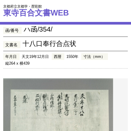
京都府立京都学・歴彩館
東寺百合文書WEB
ハ函/354/
函/番号
十八口奉行合点状
文書名
年月日
天文19年12月日
西暦
1550年
寸法（mm）
縦264 x 横439