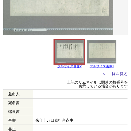
フルサイズ画像2
フルサイズ画像1
＞ 一覧を見る
上記のサムネイルは関連の枝番号を
表示している場合があります
差出人
宛名書
端裏書
事書
来年十八口奉行合点事
書止