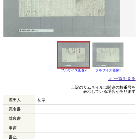
フルサイズ画像2
フルサイズ画像1
＞ 一覧を見る
上記のサムネイルは関連の枝番号を
表示している場合があります
差出人
祐宗
宛名書
端裏書
事書
書止