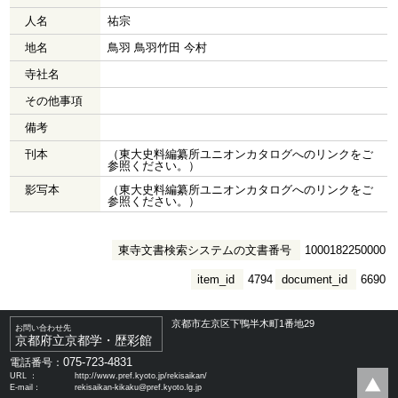
人名
祐宗
地名
鳥羽 鳥羽竹田 今村
寺社名
その他事項
備考
刊本
（東大史料編纂所ユニオンカタログへのリンクをご
参照ください。）
影写本
（東大史料編纂所ユニオンカタログへのリンクをご
参照ください。）
東寺文書検索システムの文書番号
1000182250000
item_id
4794
document_id
6690
京都市左京区下鴨半木町1番地29
お問い合わせ先
京都府立京都学・歴彩館
075-723-4831
電話番号：
URL ：
http://www.pref.kyoto.jp/rekisaikan/
E-mail：
rekisaikan-kikaku@pref.kyoto.lg.jp