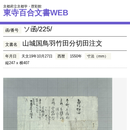
京都府立京都学・歴彩館
東寺百合文書WEB
ソ函/225/
函/番号
山城国鳥羽竹田分切田注文
文書名
年月日
天文19年10月27日
西暦
1550年
寸法（mm）
縦247 x 横407