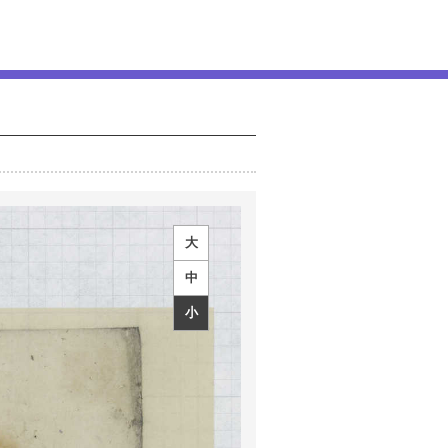
大
中
小