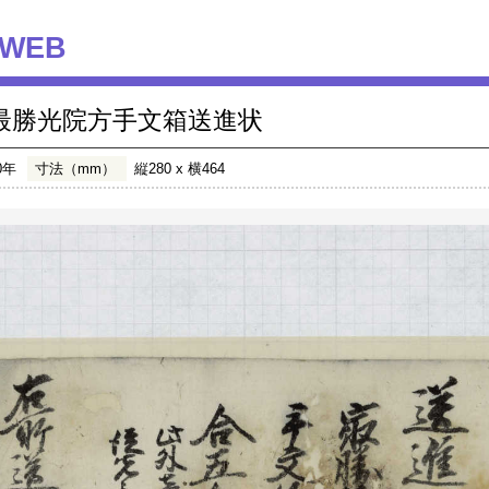
WEB
最勝光院方手文箱送進状
0年
寸法（mm）
縦280 x 横464