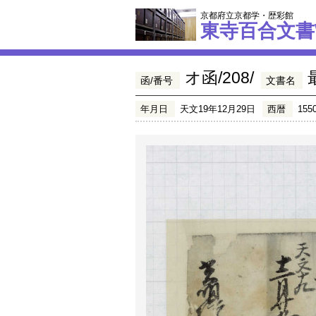
京都府立京都学・歴彩館
東寺百合文書
オ函/208/
函/番号
文書名
年月日
天文19年12月29日
西暦
155