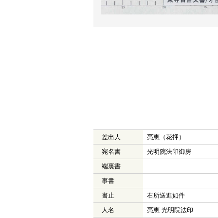
差出人
亮恵（花押）
宛名書
光明院法印御房
端裏書
事書
書止
右所送進如件
人名
亮恵 光明院法印