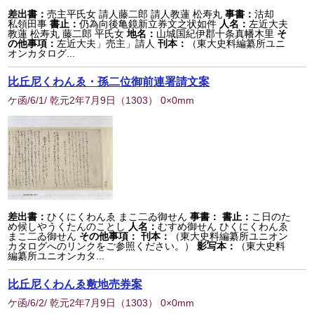
差出書：
売主平氏女 請人藤二郎 請人教蓮 松寿丸
事書：
沽却
私領田事
書止：
仍為向後亀鏡新立券文之状如件
人名：
左近大夫
教蓮 松寿丸 藤二郎 平氏女
地名：
山城国紀伊郡十条真幡木里
そ
の他事項：
左近大夫」売主」請人
刊本：
（東大史料編纂所ユニ
オンカタログ...
比丘尼くわんゑ・孫二位御前連署請文案
ケ函/6/1/ 乾元2年7月9日
（
1303
） 0×0mm
差出書：
ひくにくわんゑ まこ二ゐ御せん
事書：
書止：
こ日のた
め候しやうくたんのことし
人名：
むすめ御せん ひくにくわんゑ
まこ二ゐ御せん
その他事項：
刊本：
（東大史料編纂所ユニオン
カタログへのリンクをご参照ください。）
影写本：
（東大史料
編纂所ユニオンカタ...
比丘尼くわんゑ敷地売券案
ケ函/6/2/ 乾元2年7月9日
（
1303
） 0×0mm