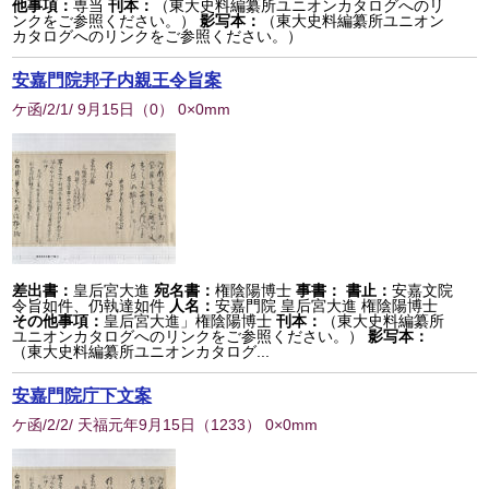
他事項：
専当
刊本：
（東大史料編纂所ユニオンカタログへのリ
ンクをご参照ください。）
影写本：
（東大史料編纂所ユニオン
カタログへのリンクをご参照ください。）
安嘉門院邦子内親王令旨案
ケ函/2/1/ 9月15日
（
0
） 0×0mm
差出書：
皇后宮大進
宛名書：
権陰陽博士
事書：
書止：
安嘉文院
令旨如件、仍執達如件
人名：
安嘉門院 皇后宮大進 権陰陽博士
その他事項：
皇后宮大進」権陰陽博士
刊本：
（東大史料編纂所
ユニオンカタログへのリンクをご参照ください。）
影写本：
（東大史料編纂所ユニオンカタログ...
安嘉門院庁下文案
ケ函/2/2/ 天福元年9月15日
（
1233
） 0×0mm