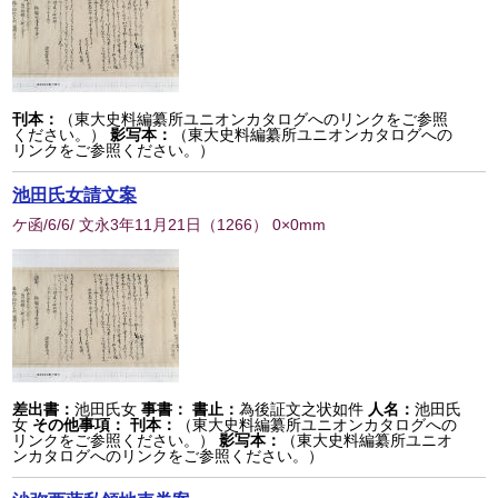
刊本：
（東大史料編纂所ユニオンカタログへのリンクをご参照
ください。）
影写本：
（東大史料編纂所ユニオンカタログへの
リンクをご参照ください。）
池田氏女請文案
ケ函/6/6/ 文永3年11月21日
（
1266
） 0×0mm
差出書：
池田氏女
事書：
書止：
為後証文之状如件
人名：
池田氏
女
その他事項：
刊本：
（東大史料編纂所ユニオンカタログへの
リンクをご参照ください。）
影写本：
（東大史料編纂所ユニオ
ンカタログへのリンクをご参照ください。）