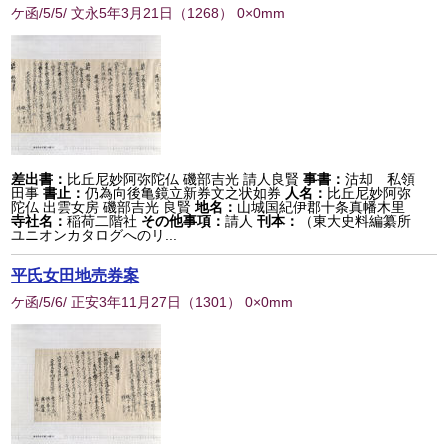
ケ函/5/5/ 文永5年3月21日
（
1268
） 0×0mm
差出書：
比丘尼妙阿弥陀仏 磯部吉光 請人良賢
事書：
沽却 私領
田事
書止：
仍為向後亀鏡立新券文之状如券
人名：
比丘尼妙阿弥
陀仏 出雲女房 磯部吉光 良賢
地名：
山城国紀伊郡十条真幡木里
寺社名：
稲荷二階社
その他事項：
請人
刊本：
（東大史料編纂所
ユニオンカタログへのリ...
平氏女田地売券案
ケ函/5/6/ 正安3年11月27日
（
1301
） 0×0mm