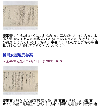
差出書：
うりぬしひくにくわんゑ まこ二ゐ御せん うけ人まこ太
郎入道 せんくわんの御房 あひともにつるやさとの うけ人によん
の御房 しくわらしのほうちやう
事書：
うりわたすしきちの事
書
止：
けんもんをしてこきやくのしやうくた...
橘熊女屋地売券案
ケ函/6/3/ 弘安6年9月25日
（
1283
） 0×0mm
差出書：
熊女 親父厳蓮房 請人僧元増
事書：
沽却 屋地事
書
止：
仍為後日亀鏡証文之状如件
人名：
掃助 厳蓮 熊女 僧元増
地