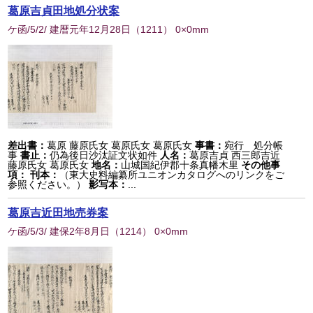
葛原吉貞田地処分状案
ケ函/5/2/ 建暦元年12月28日
（
1211
） 0×0mm
差出書：
葛原 藤原氏女 葛原氏女 葛原氏女
事書：
宛行 処分帳
事
書止：
仍為後日沙汰証文状如件
人名：
葛原吉貞 西三郎吉近
藤原氏女 葛原氏女
地名：
山城国紀伊郡十条真幡木里
その他事
項：
刊本：
（東大史料編纂所ユニオンカタログへのリンクをご
参照ください。）
影写本：
...
葛原吉近田地売券案
ケ函/5/3/ 建保2年8月日
（
1214
） 0×0mm