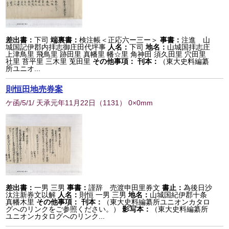
差出書：
下司
端裏書：
検注帳＜正応六ー三ー＞
事書：
注進 山
城国記伊郡内拝志御庄田代坪事
人名：
下司
地名：
山城国拝志庄
上津鳥里 飛鳥里 跡田里 真幡里 幡☆里 角神田 須久田里 穴田里
社里 苔平里 三木里 莵田里
その他事項：
刊本：
（東大史料編纂
所ユニオ...
則恒田地売券案
ケ函/5/1/ 天承元年11月22日
（
1131
） 0×0mm
差出書：
一男 三男
事書：
謹辞 売渡申田里券文
書止：
為後日沙
汰注新券文以解
人名：
則恒 一男 三男
地名：
山城国紀伊郡十条
真幡木里
その他事項：
刊本：
（東大史料編纂所ユニオンカタロ
グへのリンクをご参照ください。）
影写本：
（東大史料編纂所
ユニオンカタログへのリンク...