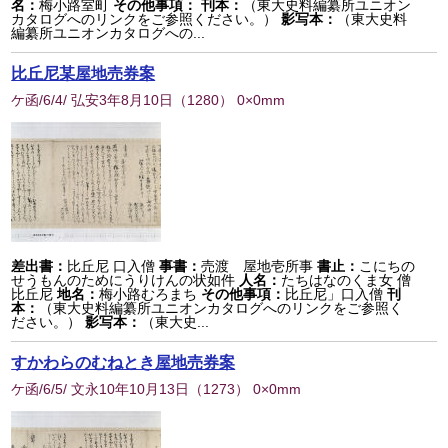
名：
梅小路室町
その他事項：
刊本：
（東大史料編纂所ユニオン
カタログへのリンクをご参照ください。）
影写本：
（東大史料
編纂所ユニオンカタログへの...
比丘尼某屋地売券案
ケ函/6/4/ 弘安3年8月10日
（
1280
） 0×0mm
差出書：
比丘尼 口入僧
事書：
売渡 屋地壱所事
書止：
こにちの
せうもんのためにうりけんの状如件
人名：
たちはなのくま女 僧
比丘尼
地名：
梅小路むろまち
その他事項：
比丘尼」口入僧
刊
本：
（東大史料編纂所ユニオンカタログへのリンクをご参照く
ださい。）
影写本：
（東大史...
すかわらのむねとき屋地売券案
ケ函/6/5/ 文永10年10月13日
（
1273
） 0×0mm