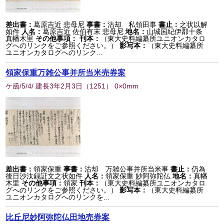
差出書：
葛原吉近 悲母尼
事書：
沽却 私領田事
書止：
之状以解
如件
人名：
葛原吉近 佐伯有末 悲母尼
地名：
山城国紀伊郡十条
真幡木里
その他事項：
刊本：
（東大史料編纂所ユニオンカタロ
グへのリンクをご参照ください。）
影写本：
（東大史料編纂所
ユニオンカタログへのリンク...
領家保重万雑公事并所当米売券案
ケ函/5/4/ 建長3年2月3日
（
1251
） 0×0mm
差出書：
領家保重
事書：
沽却 万雑公事并所当米事
書止：
仍為
後日沙汰録証文之状如件
人名：
領家保重 妙阿弥陀仏
地名：
真幡
木里
その他事項：
領家
刊本：
（東大史料編纂所ユニオンカタロ
グへのリンクをご参照ください。）
影写本：
（東大史料編纂所
ユニオンカタログへのリンクを...
比丘尼妙阿弥陀仏田地売券案