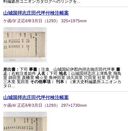
料編纂所ユニオンカタログへのリンクを...
山城国拝志庄田代坪付検注帳案
ケ函/3/ 正応6年3月日
（
1293
） 325×1975mm
差出書：
下司
事書：
注進 山城国紀伊郡内拝志御庄田代坪事
書
止：
右粗注進如件
人名：
下司
地名：
山城国拝志庄上津鳥里 飛鳥
里 跡田里 真幡里 幡☆里 角神田里 須久田里 穴田里 社里 苔平里
三木里 莵田里
その他事項：
刊本：
（東大史料編纂所ユニオンカ
タロ...
山城国拝志庄田代坪付検注帳案
ケ函/4/ 正応6年3月日
（
1293
） 297×1730mm