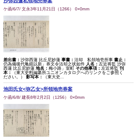
沙弥西蓮私領地売券案
ケ函/6/7/ 文永3年11月21日
（
1266
） 0×0mm
差出書：
沙弥西蓮 比丘尼妙蓮
事書：
沽却 私領地壱所事
書止：
仍為備後代亀鏡以新」券文令沽却之状如件
人名：
左近将監 沙弥
西蓮 比丘尼妙蓮
地名：
梅小路」室町
その他事項：
左近将監
刊
本：
（東大史料編纂所ユニオンカタログへのリンクをご参照く
ださい。）
影写本：
（東大史...
池田氏女<弥乙女>所領地売券案
ケ函/6/8/ 建長8年2月2日
（
1256
） 0×0mm