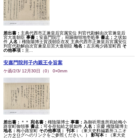
差出書：
主典代西市正兼皇后宮属安位 判官代勘解由次官兼皇后
宮大進朝臣
事書：
安嘉門院庁」宛賜御領地壱処事
書止：
之状如
件
人名：
権陰陽博士賀茂朝臣在友 主典代西市正兼皇后宮属安位
判官代勘解由次官兼皇后宮大進朝臣
地名：
左京梅少路室町西
そ
の他事項：
主...
安嘉門院邦子内親王令旨案
ケ函/2/3/ 12月30日
（
0
） 0×0mm
差出書：
＊＊
宛名書：
権陰陽博士
事書：
為御祈用進所宛給梅小
路室町御領事
書止：
可令存知給之状如件
人名：
宗慶 権陰陽博士
地名：
梅小路室町
その他事項：
刊本：
（東大史料編纂所ユニオ
ンカタログへのリンクをご参照ください。）
影写本：
（東大史