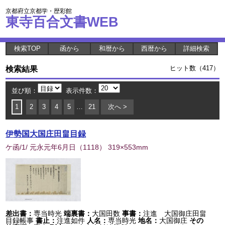
京都府立京都学・歴彩館
東寺百合文書WEB
検索TOP
函から
和暦から
西暦から
詳細検索
検索結果
ヒット数（417）
並び順：
表示件数：
1
2
3
4
5
…
21
次へ >
伊勢国大国庄田畠目録
ケ函/1/ 元永元年6月日
（
1118
） 319×553mm
差出書：
専当時光
端裏書：
大国田数
事書：
注進 大国御庄田畠
目録帳事
書止：
注進如件
人名：
専当時光
地名：
大国御庄
その