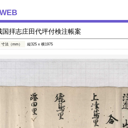
WEB
城国拝志庄田代坪付検注帳案
寸法（mm）
縦325 x 横1975