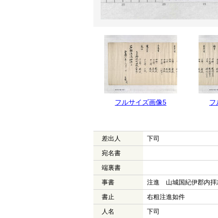
フルサイズ画像5
フ
差出人
下司
宛名書
端裏書
事書
注進 山城国紀伊郡内拝
書止
右粗注進如件
人名
下司