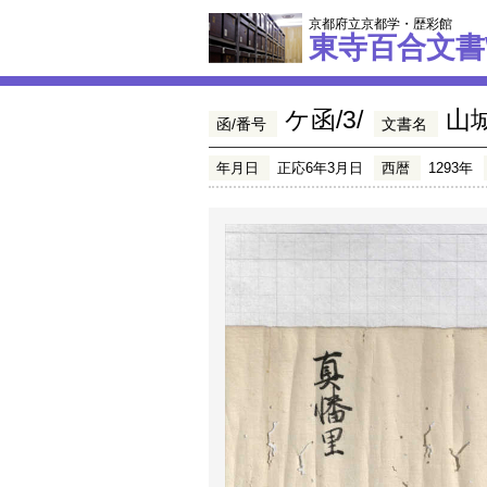
京都府立京都学・歴彩館
東寺百合文書
ケ函/3/
山
函/番号
文書名
年月日
正応6年3月日
西暦
1293年