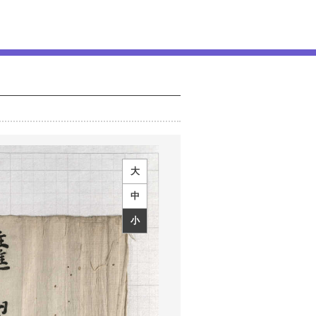
大
中
小