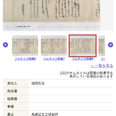
画像9
フルサイズ画像8
フルサイズ画像7
フルサイズ画像6
フルサイズ
＞ 一覧を見る
上記のサムネイルは関連の枝番号を
表示している場合があります
差出人
池田氏女
宛名書
端裏書
事書
書止
為後証文之状如件