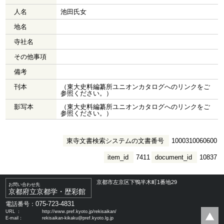
人名
池田氏女
地名
寺社名
その他事項
備考
刊本
（東大史料編纂所ユニオンカタログへのリンクをご
参照ください。）
影写本
（東大史料編纂所ユニオンカタログへのリンクをご
参照ください。）
東寺文書検索システムの文書番号
1000310060600
item_id
7411
document_id
10837
京都市左京区下鴨半木町1番地29
お問い合わせ先
京都府立京都学・歴彩館
075-723-4831
電話番号：
URL ：
http://www.pref.kyoto.jp/rekisaikan/
E-mail：
rekisaikan-kikaku@pref.kyoto.lg.jp