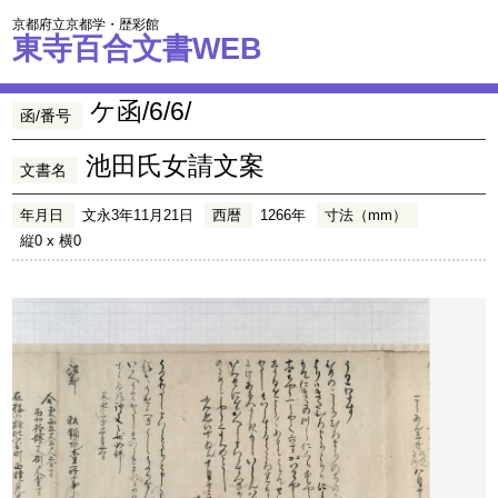
京都府立京都学・歴彩館
東寺百合文書WEB
ケ函/6/6/
函/番号
池田氏女請文案
文書名
年月日
文永3年11月21日
西暦
1266年
寸法（mm）
縦0 x 横0