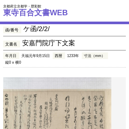
京都府立京都学・歴彩館
東寺百合文書WEB
ケ函/2/2/
函/番号
安嘉門院庁下文案
文書名
年月日
天福元年9月15日
西暦
1233年
寸法（mm）
縦0 x 横0