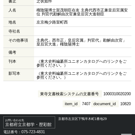
書止
之状如件
人名
権陰陽博士賀茂朝臣在友 主典代西市正兼皇后宮属安
位 判官代勘解由次官兼皇后宮大進朝臣
地名
左京梅少路室町西
寺社名
その他事項
主典代」西市正」皇后宮属」判官代」勘解由次官」
皇后宮大進」権陰陽博士
備考
刊本
（東大史料編纂所ユニオンカタログへのリンクをご
参照ください。）
影写本
（東大史料編纂所ユニオンカタログへのリンクをご
参照ください。）
東寺文書検索システムの文書番号
1000310020200
item_id
7407
document_id
10820
京都市左京区下鴨半木町1番地29
お問い合わせ先
京都府立京都学・歴彩館
075-723-4831
電話番号：