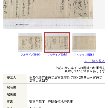
フルサイズ画像3
フルサイズ画像2
フルサイズ画像1
＞ 一覧を見る
上記のサムネイルは関連の枝番号を
表示している場合があります
差出人
主典代西市正兼皇后宮属安位 判官代勘解由次官兼皇
后宮大進朝臣
宛名書
端裏書
事書
安嘉門院庁」宛賜御領地壱処事