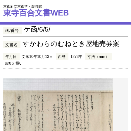
京都府立京都学・歴彩館
東寺百合文書WEB
ケ函/6/5/
函/番号
すかわらのむねとき屋地売券案
文書名
年月日
文永10年10月13日
西暦
1273年
寸法（mm）
縦0 x 横0