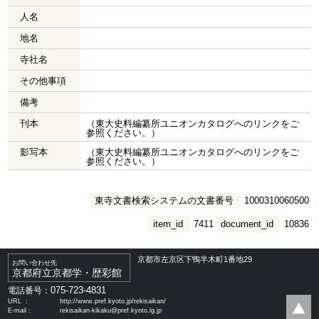
人名
地名
寺社名
その他事項
備考
刊本
（東大史料編纂所ユニオンカタログへのリンクをご
参照ください。）
影写本
（東大史料編纂所ユニオンカタログへのリンクをご
参照ください。）
東寺文書検索システムの文書番号
1000310060500
item_id
7411
document_id
10836
京都市左京区下鴨半木町1番地29
お問い合わせ先
京都府立京都学・歴彩館
075-723-4831
電話番号：
URL ：
http://www.pref.kyoto.jp/rekisaikan/
E-mail：
rekisaikan-kikaku@pref.kyoto.lg.jp