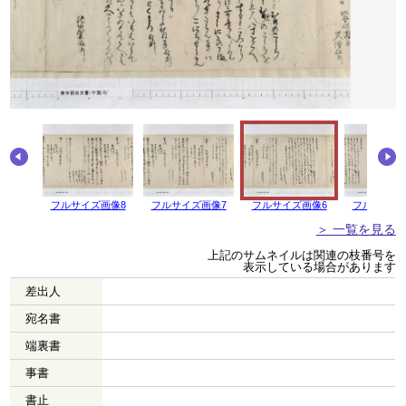
画像9
フルサイズ画像8
フルサイズ画像7
フルサイズ画像6
フルサイズ
＞ 一覧を見る
上記のサムネイルは関連の枝番号を
表示している場合があります
差出人
宛名書
端裏書
事書
書止