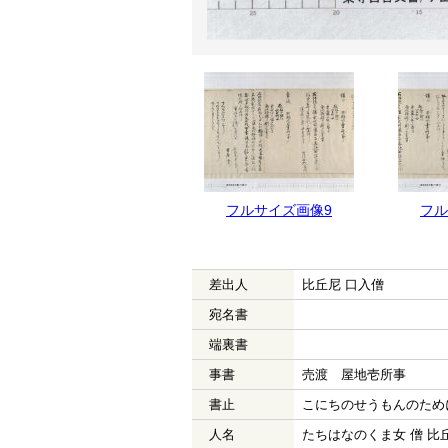
フルサイズ画像10
フルサイズ画像9
フル
差出人
比丘尼 口入僧
宛名書
端裏書
事書
売渡 屋地壱所事
書止
こにちのせうもんのため
人名
たちはなのくま女 僧 比