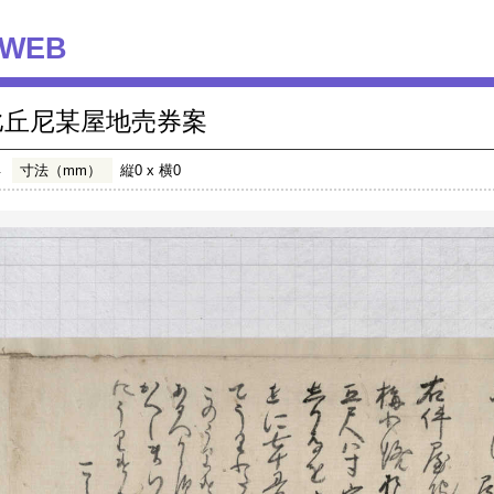
WEB
比丘尼某屋地売券案
年
寸法（mm）
縦0 x 横0