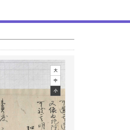
大
中
小