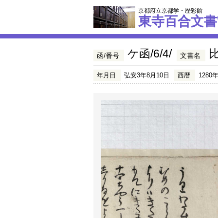
京都府立京都学・歴彩館
東寺百合文書
ケ函/6/4/
函/番号
文書名
年月日
弘安3年8月10日
西暦
1280