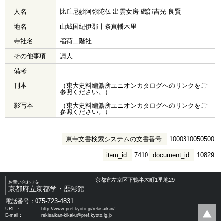
人名
比丘尼妙阿弥陀仏 出雲女房 磯部吉光 良賢
地名
山城国紀伊郡十条真幡木里
寺社名
稲荷二階社
その他事項
請人
備考
刊本
（東大史料編纂所ユニオンカタログへのリンクをご
参照ください。）
影写本
（東大史料編纂所ユニオンカタログへのリンクをご
参照ください。）
東寺文書検索システムの文書番号
1000310050500
item_id
7410
document_id
10829
京都市左京区下鴨半木町1番地29
お問い合わせ先
京都府立京都学・歴彩館
075-723-4831
電話番号：
URL ：
http://www.pref.kyoto.jp/rekisaikan/
E-mail：
rekisaikan-kikaku@pref.kyoto.lg.jp