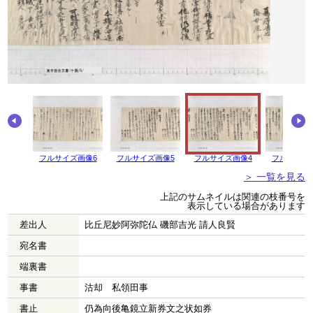
フルサイズ画像6
フルサイズ画像5
フルサイズ画像4
フルサイズ
＞ 一覧を見る
上記のサムネイルは関連の枝番号を
表示している場合があります
差出人
比丘尼妙阿弥陀仏 磯部吉光 請人良賢
宛名書
端裏書
事書
沽却 私領田事
書止
仍為向後亀鏡立新券文之状如券