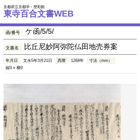
京都府立京都学・歴彩館
東寺百合文書WEB
ケ函/5/5/
函/番号
比丘尼妙阿弥陀仏田地売券案
文書名
年月日
文永5年3月21日
西暦
1268年
寸法（mm）
縦0 x 横0