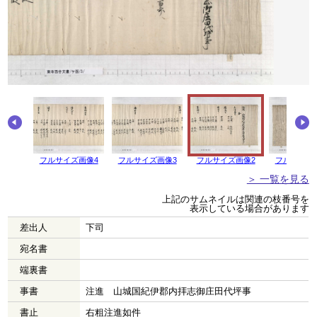
画像5
フルサイズ画像4
フルサイズ画像3
フルサイズ画像2
フルサイズ
＞ 一覧を見る
上記のサムネイルは関連の枝番号を
表示している場合があります
差出人
下司
宛名書
端裏書
事書
注進 山城国紀伊郡内拝志御庄田代坪事
書止
右粗注進如件