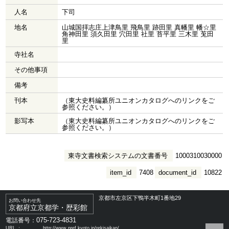
人名
下司
地名
山城国拝志庄上津鳥里 飛鳥里 跡田里 真幡里 幡☆里
角神田里 須久田里 穴田里 社里 苔平里 三木里 莵田
里
寺社名
その他事項
備考
刊本
（東大史料編纂所ユニオンカタログへのリンクをご
参照ください。）
影写本
（東大史料編纂所ユニオンカタログへのリンクをご
参照ください。）
東寺文書検索システムの文書番号
1000310030000
item_id
7408
document_id
10822
京都市左京区下鴨半木町1番地29
お問い合わせ先
京都府立京都学・歴彩館
075-723-4831
電話番号：
URL ：
http://www.pref.kyoto.jp/rekisaikan/