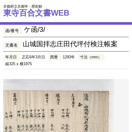
京都府立京都学・歴彩館
東寺百合文書WEB
ケ函/3/
函/番号
山城国拝志庄田代坪付検注帳案
文書名
年月日
正応6年3月日
西暦
1293年
寸法（mm）
縦325 x 横1975