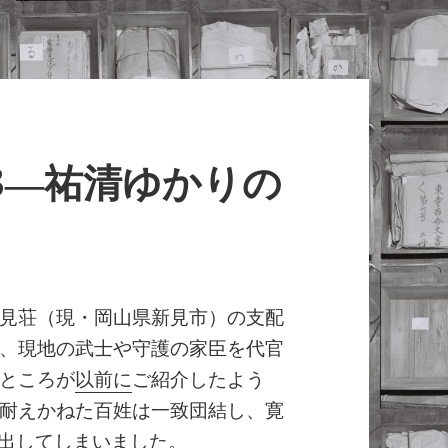
3―祐清ゆかりの
見荘（現・岡山県新見市）の支配
、現地の武士や守護の家臣を代官
ところが
以前に
ご紹介したよう
耐えかねた百姓は一致団結し、寛
い出してしまいました。