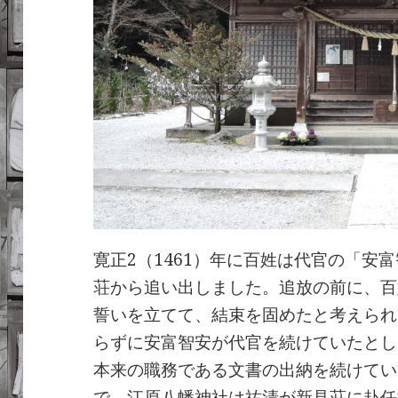
寛正2（1461）年に百姓は代官の「安
荘から追い出しました。追放の前に、百
誓いを立てて、結束を固めたと考えられ
らずに安富智安が代官を続けていたとし
本来の職務である文書の出納を続けてい
で、江原八幡神社は祐清が新見荘に赴任