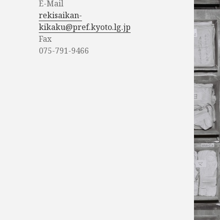
E-Mail
rekisaikan-
kikaku@pref.kyoto.lg.jp
Fax
075-791-9466