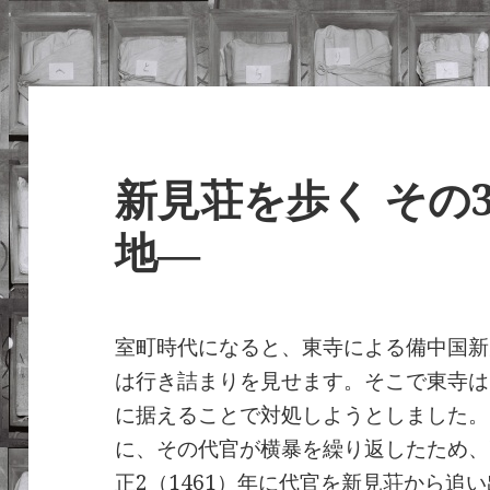
新見荘を歩く その
地―
室町時代になると、東寺による備中国新
は行き詰まりを見せます。そこで東寺は
に据えることで対処しようとしました。
に、その代官が横暴を繰り返したため、
正2（1461）年に代官を新見荘から追