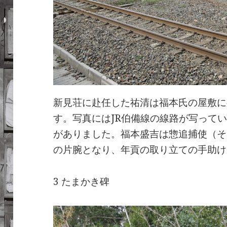
新見荘に赴任した祐清は福本氏の屋敷に
す。写真にはJR伯備線の線路が写って
がありました。福本盛吉は惣追捕使（そ
の片腕となり、年貢の取り立ての手助け
3 たまかき碑