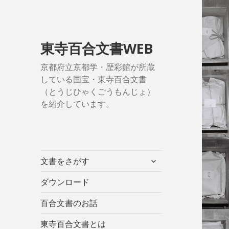
東寺百合文書WEB
京都府立京都学・歴彩館が所蔵
している国宝・東寺百合文書
（とうじひゃくごうもんじょ）
を紹介しています。
サ
文書をさがす
ブ
メ
ダウンロード
ニ
百合文書のお話
ュ
ー
東寺百合文書とは
を