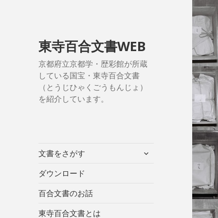
東寺百合文書WEB
京都府立京都学・歴彩館が所蔵
している国宝・東寺百合文書
（とうじひゃくごうもんじょ）
を紹介しています。
サ
文書をさがす
ブ
メ
ダウンロード
ニ
百合文書のお話
ュ
ー
東寺百合文書とは
を