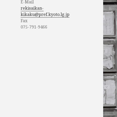
E-Mail
rekisaikan-
kikaku@pref.kyoto.lg.jp
Fax
075-791-9466