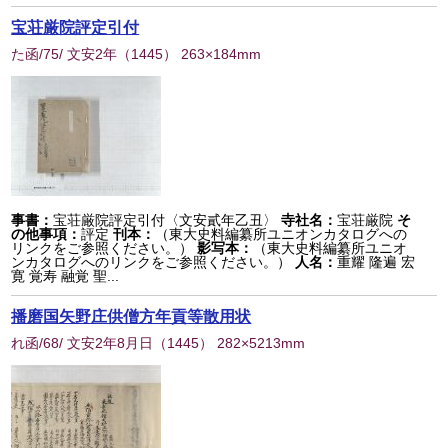
宝荘厳院評定引付
た函/75/ 文安2年
（
1445
） 263×184mm
事書：
宝荘厳院評定引付〈文安貳年乙丑〉
寺社名：
宝荘厳院
そ
の他事項：
評定
刊本：
（東大史料編纂所ユニオンカタログへの
リンクをご参照ください。）
影写本：
（東大史料編纂所ユニオ
ンカタログへのリンクをご参照ください。）
人名：
重耀 隆遍 宏
寛 覚寿 融覚 聖...
播磨国矢野庄供僧方年貢等散用状
れ函/68/ 文安2年8月日
（
1445
） 282×5213mm