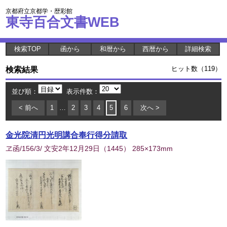
京都府立京都学・歴彩館
東寺百合文書WEB
検索TOP
函から
和暦から
西暦から
詳細検索
検索結果
ヒット数（119）
並び順：
表示件数：
< 前へ
1
…
2
3
4
5
6
次へ >
金光院清円光明講合奉行得分請取
ヱ函/156/3/ 文安2年12月29日
（
1445
） 285×173mm