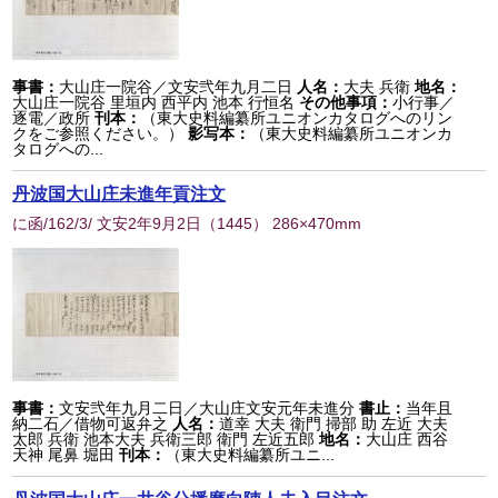
事書：
大山庄一院谷／文安弐年九月二日
人名：
大夫 兵衛
地名：
大山庄一院谷 里垣内 西平内 池本 行恒名
その他事項：
小行事／
逐電／政所
刊本：
（東大史料編纂所ユニオンカタログへのリン
クをご参照ください。）
影写本：
（東大史料編纂所ユニオンカ
タログへの...
丹波国大山庄未進年貢注文
に函/162/3/ 文安2年9月2日
（
1445
） 286×470mm
事書：
文安弐年九月二日／大山庄文安元年未進分
書止：
当年且
納二石／借物可返弁之
人名：
道幸 大夫 衛門 掃部 助 左近 大夫
太郎 兵衛 池本大夫 兵衛三郎 衛門 左近五郎
地名：
大山庄 西谷
天神 尾鼻 堀田
刊本：
（東大史料編纂所ユニ...