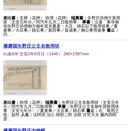
差出書：
玄舜（花押） 快増（花押）
端裏書：
矢野庄供僧方算用
状〈文安元年分／同弐年九月二日散用畢〉
事書：
注進 東寺御
領矢野庄供僧御方御年貢并夏麦・大豆・雑石以下散用状事／夏
麦事／大豆事／雑石事／新田事／畠成事／御公事用途事
書止：
仍...
播磨国矢野庄公文名散用状
れ函/69/ 文安2年8月日
（
1445
） 280×2387mm
差出書：
快増（花押）
端裏書：
矢野庄公文名散用状〈文安元年
分／同弐年九月二日散用畢〉
事書：
矢野庄公文名御年貢散用状
事〈文安元年分〉／夏麦事／大豆事／雑石事
書止：
右、散用之
状、如件
人名：
法阿弥 法心 掃部二郎 治部 庄官大夫 藤内四郎
彦...
播磨国矢野庄内検帳