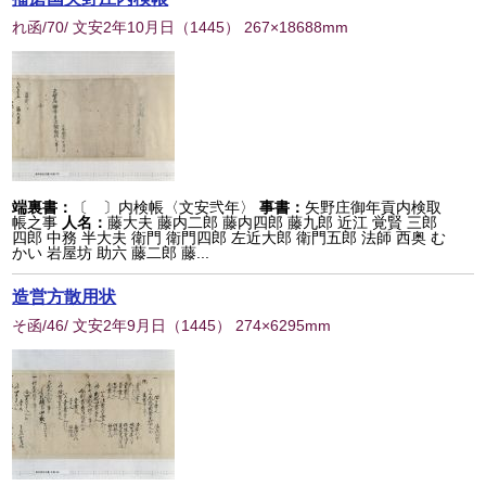
れ函/70/ 文安2年10月日
（
1445
） 267×18688mm
端裏書：
〔 〕内検帳〈文安弐年〉
事書：
矢野庄御年貢内検取
帳之事
人名：
藤大夫 藤内二郎 藤内四郎 藤九郎 近江 覚賢 三郎
四郎 中務 半大夫 衛門 衛門四郎 左近大郎 衛門五郎 法師 西奥 む
かい 岩屋坊 助六 藤二郎 藤...
造営方散用状
そ函/46/ 文安2年9月日
（
1445
） 274×6295mm