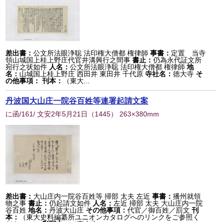
差出書：
公文所法眼浄聡 法印権大僧都 権律師
事書：
定置 当寺
領山城国上桂上野庄代官井溝興行之間事
書止：
仍為永代証文所
宛行之状如件
人名：
公文所法眼浄聡 法印権大僧都 権律師
地
名：
山城国上桂上野庄 西田井 東田井 千代原
寺社名：
徳大寺
そ
の他事項：
刊本：
（東大...
丹波国大山庄一院谷百姓等連署起請文案
に函/161/ 文安2年5月21日
（
1445
） 263×380mm
差出書：
大山庄内一院谷百姓等 掃部 太夫 左近
事書：
播州就領
物之事
書止：
仍起請文如件
人名：
左近 掃部 太夫 大山庄内一院
谷百姓
地名：
丹波大山庄
その他事項：
代官／御百姓／罰文
刊
本：
（東大史料編纂所ユニオンカタログへのリンクをご参照く