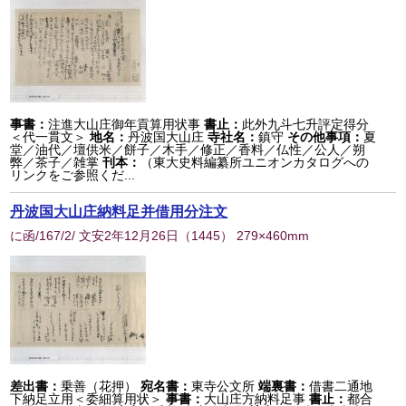
事書：
注進大山庄御年貢算用状事
書止：
此外九斗七升評定得分
＜代一貫文＞
地名：
丹波国大山庄
寺社名：
鎮守
その他事項：
夏
堂／油代／壇供米／餅子／木手／修正／香料／仏性／公人／朔
弊／茶子／雑掌
刊本：
（東大史料編纂所ユニオンカタログへの
リンクをご参照くだ...
丹波国大山庄納料足并借用分注文
に函/167/2/ 文安2年12月26日
（
1445
） 279×460mm
差出書：
乗善（花押）
宛名書：
東寺公文所
端裏書：
借書二通地
下納足立用＜委細算用状＞
事書：
大山庄方納料足事
書止：
都合