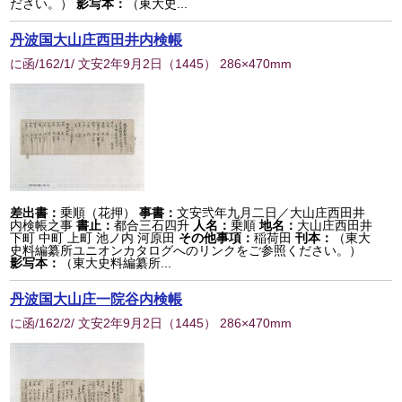
ださい。）
影写本：
（東大史...
丹波国大山庄西田井内検帳
に函/162/1/ 文安2年9月2日
（
1445
） 286×470mm
差出書：
乗順（花押）
事書：
文安弐年九月二日／大山庄西田井
内検帳之事
書止：
都合三石四升
人名：
乗順
地名：
大山庄西田井
下町 中町 上町 池ノ内 河原田
その他事項：
稲荷田
刊本：
（東大
史料編纂所ユニオンカタログへのリンクをご参照ください。）
影写本：
（東大史料編纂所...
丹波国大山庄一院谷内検帳
に函/162/2/ 文安2年9月2日
（
1445
） 286×470mm