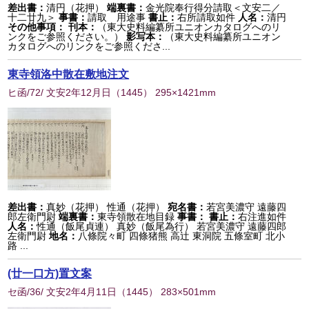
差出書：
清円（花押）
端裏書：
金光院奉行得分請取＜文安二／
十二廿九＞
事書：
請取 用途事
書止：
右所請取如件
人名：
清円
その他事項：
刊本：
（東大史料編纂所ユニオンカタログへのリ
ンクをご参照ください。）
影写本：
（東大史料編纂所ユニオン
カタログへのリンクをご参照くださ...
東寺領洛中散在敷地注文
ヒ函/72/ 文安2年12月日
（
1445
） 295×1421mm
差出書：
真妙（花押） 性通（花押）
宛名書：
若宮美濃守 遠藤四
郎左衛門尉
端裏書：
東寺領散在地目録
事書：
書止：
右注進如件
人名：
性通（飯尾貞連） 真妙（飯尾為行） 若宮美濃守 遠藤四郎
左衛門尉
地名：
八條院々町 四條猪熊 高辻 東洞院 五條室町 北小
路 ...
(廿一口方)置文案
セ函/36/ 文安2年4月11日
（
1445
） 283×501mm