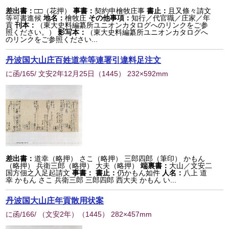
差出書：
□□（花押）
事書：
契約申檜牧庄事
書止：
且又條々請文
等可書進候
地名：
檜牧庄
その他事項：
知行／代官職／庄家／年
貢
刊本：
（東大史料編纂所ユニオンカタログへのリンクをご参
照ください。）
影写本：
（東大史料編纂所ユニオンカタログへ
のリンクをご参照ください...
丹波国大山庄百姓道幸等連署引違料足注文
に函/165/ 文安2年12月25日
（
1445
） 232×592mm
差出書：
道幸（略押） さこ（略押） 三郎四郎（筆印） かもん
（略押） 兵衛三郎（略押） 大夫（略押）
端裏書：
大山／文安二
国方佃之入足起請文
事書：
書止：
仍かもん如件
人名：
八上 道
幸 かもん さこ 兵衛三郎 三郎四郎 西大夫 かもん い...
丹波国大山庄年貢散用状案
に函/166/ （文安2年）
（
1445
） 282×457mm