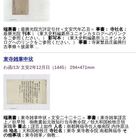
端裏書：
最勝光院方評定引付＜文安弐年乙丑＞
事書：
寺社名：
最勝光院
刊本：
（東大史料編纂所ユニオンカタログへのリンク
をご参照ください。）
影写本：
（東大史料編纂所ユニオンカタ
ログへのリンクをご参照ください。）
事書：
寺家繁昌庄薗興行
吉事條々披露畢 ...
東寺雑掌申状
わ函/13/ 文安2年12月日
（
1445
） 294×471mm
端裏書：
東寺雑掌申状＜文安二十二十二＞
事書：
東寺雑掌謹言
上／欲早預 御教書如元致知行当寺教令院／領大和国桧牧庄領
家職事
書止：
謹言上如件
人名：
南都興福寺住人修南院 内侍原法
橋
地名：
大和国桧牧庄
寺社名：
東寺 東寺教令院 南都興福寺
そ
の他事項：
東寺雑掌／御教...