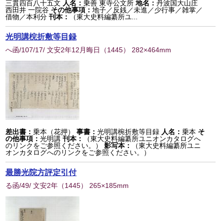
三貫四百八十五文
人名：
乗善 東寺公文所
地名：
丹波国大山庄
西田井 一院谷
その他事項：
地子／反銭／未進／少行事／雑掌／
借物／本利分
刊本：
（東大史料編纂所ユ...
光明講梡折敷等目録
へ函/107/17/ 文安2年12月晦日
（
1445
） 282×464mm
差出書：
乗本（花押）
事書：
光明講椀折敷等目録
人名：
乗本
そ
の他事項：
光明講
刊本：
（東大史料編纂所ユニオンカタログへ
のリンクをご参照ください。）
影写本：
（東大史料編纂所ユニ
オンカタログへのリンクをご参照ください。）
最勝光院方評定引付
る函/49/ 文安2年
（
1445
） 265×185mm