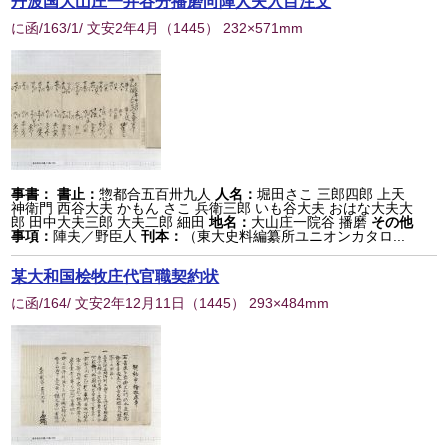
丹波国大山庄一井谷分播磨向陣人夫入目注文
に函/163/1/ 文安2年4月
（
1445
） 232×571mm
事書：
書止：
惣都合五百卅九人
人名：
堀田さこ 三郎四郎 上天
神衛門 西谷大夫 かもん さこ 兵衛三郎 いも谷大夫 おはな大夫大
郎 田中大夫三郎 大夫二郎 細田
地名：
大山庄一院谷 播磨
その他
事項：
陣夫／野臣人
刊本：
（東大史料編纂所ユニオンカタロ...
某大和国桧牧庄代官職契約状
に函/164/ 文安2年12月11日
（
1445
） 293×484mm