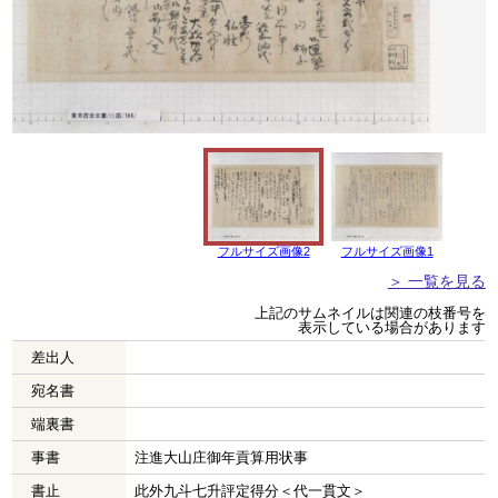
フルサイズ画像2
フルサイズ画像1
＞ 一覧を見る
上記のサムネイルは関連の枝番号を
表示している場合があります
差出人
宛名書
端裏書
事書
注進大山庄御年貢算用状事
書止
此外九斗七升評定得分＜代一貫文＞