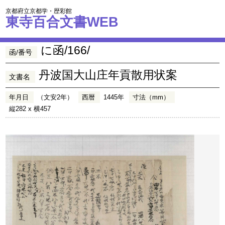
京都府立京都学・歴彩館
東寺百合文書WEB
に函/166/
函/番号
丹波国大山庄年貢散用状案
文書名
年月日
（文安2年）
西暦
1445年
寸法（mm）
縦282 x 横457