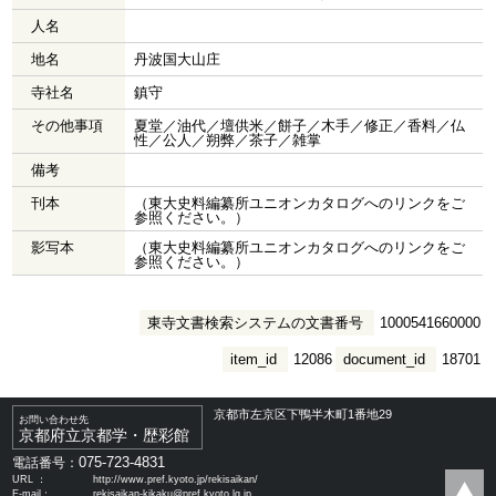
人名
地名
丹波国大山庄
寺社名
鎮守
その他事項
夏堂／油代／壇供米／餅子／木手／修正／香料／仏
性／公人／朔弊／茶子／雑掌
備考
刊本
（東大史料編纂所ユニオンカタログへのリンクをご
参照ください。）
影写本
（東大史料編纂所ユニオンカタログへのリンクをご
参照ください。）
東寺文書検索システムの文書番号
1000541660000
item_id
12086
document_id
18701
京都市左京区下鴨半木町1番地29
お問い合わせ先
京都府立京都学・歴彩館
075-723-4831
電話番号：
URL ：
http://www.pref.kyoto.jp/rekisaikan/
E-mail：
rekisaikan-kikaku@pref.kyoto.lg.jp