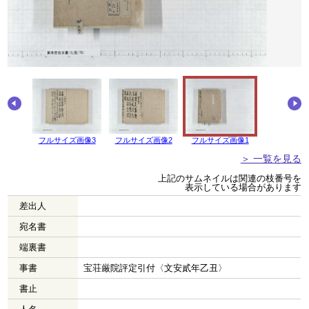
画像4
フルサイズ画像3
フルサイズ画像2
フルサイズ画像1
＞ 一覧を見る
上記のサムネイルは関連の枝番号を
表示している場合があります
差出人
宛名書
端裏書
事書
宝荘厳院評定引付〈文安貳年乙丑〉
書止