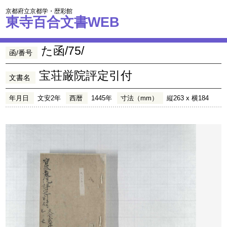
京都府立京都学・歴彩館
東寺百合文書WEB
た函/75/
函/番号
宝荘厳院評定引付
文書名
年月日
文安2年
西暦
1445年
寸法（mm）
縦263 x 横184