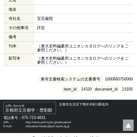
人名
地名
寺社名
宝荘厳院
その他事項
評定
備考
刊本
（東大史料編纂所ユニオンカタログへのリンクをご
参照ください。）
影写本
（東大史料編纂所ユニオンカタログへのリンクをご
参照ください。）
東寺文書検索システムの文書番号
1000660750000
item_id
14320
document_id
21935
京都市左京区下鴨半木町1番地29
お問い合わせ先
京都府立京都学・歴彩館
075-723-4831
電話番号：
URL ：
http://www.pref.kyoto.jp/rekisaikan/
E-mail：
rekisaikan-kikaku@pref.kyoto.lg.jp