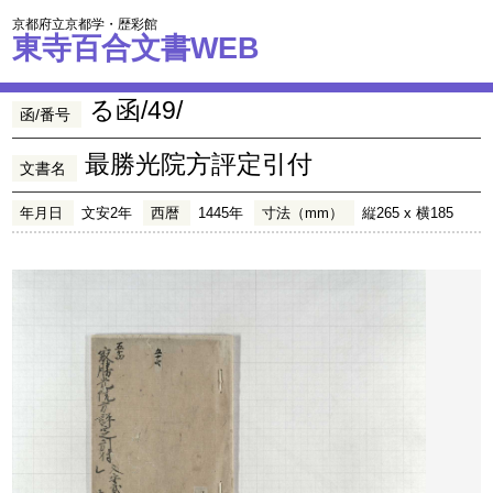
京都府立京都学・歴彩館
東寺百合文書WEB
る函/49/
函/番号
最勝光院方評定引付
文書名
年月日
文安2年
西暦
1445年
寸法（mm）
縦265 x 横185