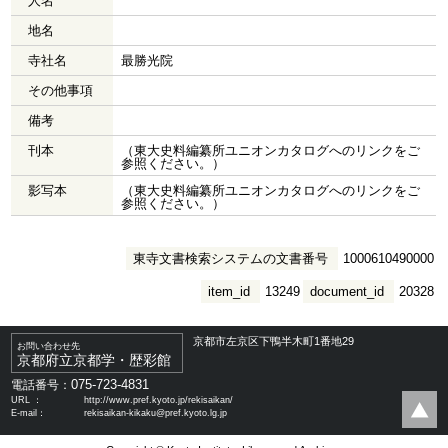
人名
地名
寺社名
最勝光院
その他事項
備考
刊本
（東大史料編纂所ユニオンカタログへのリンクをご
参照ください。）
影写本
（東大史料編纂所ユニオンカタログへのリンクをご
参照ください。）
東寺文書検索システムの文書番号
1000610490000
item_id
13249
document_id
20328
京都市左京区下鴨半木町1番地29
お問い合わせ先
京都府立京都学・歴彩館
075-723-4831
電話番号：
URL ：
http://www.pref.kyoto.jp/rekisaikan/
E-mail：
rekisaikan-kikaku@pref.kyoto.lg.jp