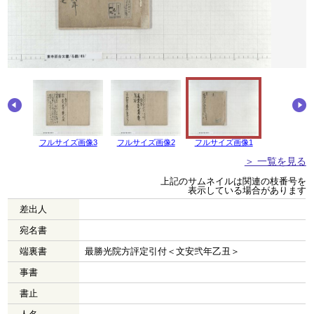
画像4
フルサイズ画像3
フルサイズ画像2
フルサイズ画像1
＞ 一覧を見る
上記のサムネイルは関連の枝番号を
表示している場合があります
差出人
宛名書
端裏書
最勝光院方評定引付＜文安弐年乙丑＞
事書
書止