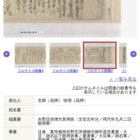
画像5
フルサイズ画像4
フルサイズ画像3
フルサイズ画像2
フルサイズ
＞ 一覧を見る
上記のサムネイルは関連の枝番号を
表示している場合があります
差出人
玄舜（花押） 快増（花押）
宛名書
端裏書
矢野庄供僧方算用状〈文安元年分／同弐年九月二日
散用畢〉
事書
注進 東寺御領矢野庄供僧御方御年貢并夏麦・大
豆・雑石以下散用状事／夏麦事／大豆事／雑石事／
新田事／畠成事／御公事用途事