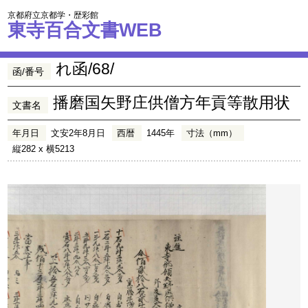
京都府立京都学・歴彩館
東寺百合文書WEB
れ函/68/
函/番号
播磨国矢野庄供僧方年貢等散用状
文書名
年月日
文安2年8月日
西暦
1445年
寸法（mm）
縦282 x 横5213