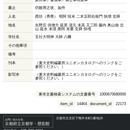
書止
仍散用之状、如件
人名
西坊（秀尊） 明阿 恒末 二木五郎右衛門 快増 玄舜
地名
矢野庄 供僧方 延里 清元 末高 又三郎 藤内 奥山佃 北
山 延永 末清 善阿 末重 玄舜 快増
寺社名
五社大明神 大師 八幡
その他事項
備考
刊本
（東大史料編纂所ユニオンカタログへのリンクをご
参照ください。）
影写本
（東大史料編纂所ユニオンカタログへのリンクをご
参照ください。）
東寺文書検索システムの文書番号
1000670680000
item_id
14464
document_id
22173
京都市左京区下鴨半木町1番地29
お問い合わせ先
京都府立京都学・歴彩館