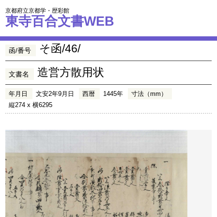
京都府立京都学・歴彩館
東寺百合文書WEB
そ函/46/
函/番号
造営方散用状
文書名
年月日
文安2年9月日
西暦
1445年
寸法（mm）
縦274 x 横6295