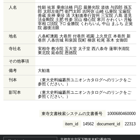
人名
性願 祐算 乗南法橋 円忍 最勝光院 道徳 与四郎 孫五
郎 太郎左衛門 衛門太郎 吉阿弥 山崎 仏乗院 宝厳院
善蔵 良神 乗珍 清 大勧進奉行賀州 三宝院 八島 道見
法金剛院 土肥 性参 宗山 棲心院 寒川 かわくい 月輪
宰相 □頂院 下□ 金勝院 くわちいん 中山 まふち 正覚
院 越後法眼
地名
八条町澳殿 大巷所 付巷所 祇園 上久世庄 本巷所 新
巷所 八条坊城 和泉国 院町 柳原 松尾 茶木 女御田
寺社名
実相寺 教冷院 五大堂 太子堂 西八条寺 蓮華浄清院
東北院 延命院 恩徳院
その他事項
備考
大勧進
刊本
（東大史料編纂所ユニオンカタログへのリンクをご
参照ください。）
影写本
（東大史料編纂所ユニオンカタログへのリンクをご
参照ください。）
東寺文書検索システムの文書番号
1000680460000
item_id
14562
document_id
22313
京都市左京区下鴨半木町1番地29