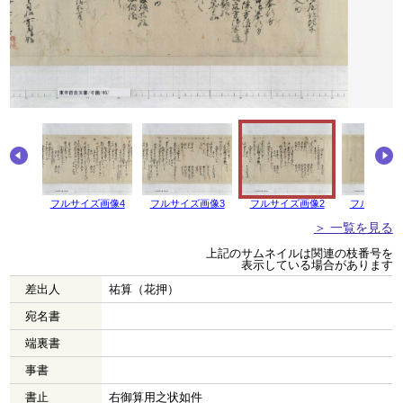
画像5
フルサイズ画像4
フルサイズ画像3
フルサイズ画像2
フルサイズ
＞ 一覧を見る
上記のサムネイルは関連の枝番号を
表示している場合があります
差出人
祐算（花押）
宛名書
端裏書
事書
書止
右御算用之状如件