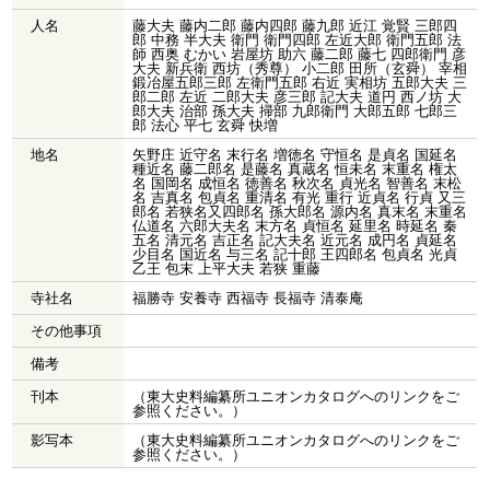
人名
藤大夫 藤内二郎 藤内四郎 藤九郎 近江 覚賢 三郎四
郎 中務 半大夫 衛門 衛門四郎 左近大郎 衛門五郎 法
師 西奥 むかい 岩屋坊 助六 藤二郎 藤七 四郎衛門 彦
大夫 新兵衛 西坊（秀尊） 小二郎 田所（玄舜） 宰相
鍛冶屋五郎三郎 左衛門五郎 右近 実相坊 五郎大夫 三
郎二郎 左近 二郎大夫 彦三郎 記大夫 道円 西ノ坊 大
郎大夫 治部 孫大夫 掃部 九郎衛門 大郎五郎 七郎三
郎 法心 平七 玄舜 快増
地名
矢野庄 近守名 末行名 増徳名 守恒名 是貞名 国延名
種近名 藤二郎名 是藤名 真蔵名 恒未名 末重名 権太
名 国岡名 成恒名 徳善名 秋次名 貞光名 智善名 末松
名 吉真名 包貞名 重清名 有光 重行 近貞名 行貞 又三
郎名 若狭名又四郎名 孫大郎名 源内名 真末名 末重名
仏道名 六郎大夫名 末方名 貞恒名 延里名 時延名 秦
五名 清元名 吉正名 記大夫名 近元名 成円名 貞延名
少目名 国近名 与三名 記十郎 王四郎名 包貞名 光貞
乙王 包末 上平大夫 若狭 重藤
寺社名
福勝寺 安養寺 西福寺 長福寺 清泰庵
その他事項
備考
刊本
（東大史料編纂所ユニオンカタログへのリンクをご
参照ください。）
影写本
（東大史料編纂所ユニオンカタログへのリンクをご
参照ください。）