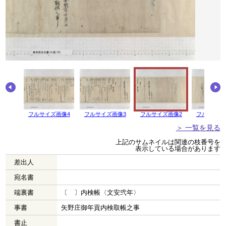
画像5
フルサイズ画像4
フルサイズ画像3
フルサイズ画像2
フルサイズ
＞ 一覧を見る
上記のサムネイルは関連の枝番号を
表示している場合があります
差出人
宛名書
端裏書
〔 〕内検帳〈文安弐年〉
事書
矢野庄御年貢内検取帳之事
書止