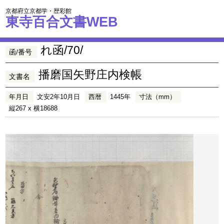
京都府立京都学・歴彩館
東寺百合文書WEB
れ函/70/
函/番号
播磨国矢野庄内検帳
文書名
年月日
文安2年10月日
西暦
1445年
寸法（mm）
縦267 x 横18688