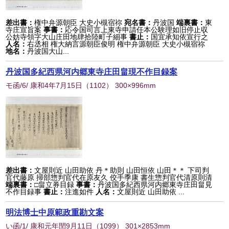
差出書：
権中弁源朝臣 大史小槻宿祢
宛名書：
丹波国
端裏書：
東
寺庄宣旨案
事書：
応令国司言上東寺申請任本公験理如旧停止収
公妨寺領字大山庄田地肆拾陸町子細事
書止：
国宜承知依宣行之
人名：
右丞相 権大納言源朝臣俊明 権中弁源朝臣 大史小槻宿祢
地名：
丹波国大山...
丹波国多紀西県河内郷東寺庄田畠現不作目録案
モ函/6/ 康和4年7月15日
（
1102
） 300×996mm
差出書：
文屋則近 山田助依 丹＊助則 山田恒依 山田＊＊ 下司判
官代藤原 掃部惣判官代在原友久 佼手季康 書生惣判官代清原則清
端裏書：
□畠立券目録
事書：
丹波国多紀西県河内郷東寺庄田畠見
不作目録事
書止：
注進如件
人名：
文屋則近 山田助依 ...
明法博士中原範政重勘文案
い函/1/ 康和元年閏9月11日
（
1099
） 301×2853mm