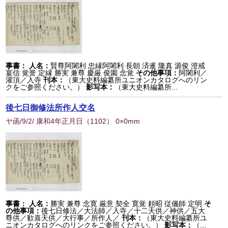
事書：
人名：
賢尊阿闍利 忠縁阿闍利 長朝 済暹 隆真 源俊 澄戒
宴信 覚誉 定縁 勝実 兼尊 慶厳 俊園 念覚
その他事項：
阿闍利／
灌頂／入寺
刊本：
（東大史料編纂所ユニオンカタログへのリン
クをご参照ください。）
影写本：
（東大史料編纂所...
後七日御修法所作人交名
ヤ函/9/2/ 康和4年正月日
（
1102
） 0×0mm
事書：
人名：
勝実 兼尊 念寛 厳意 契全 寛覚 頼昭 従儀師 定明
そ
の他事項：
後七日修法／大法師／入寺／十二天供／神供／五大
尊供／歓喜天供／大行事／所作人／
刊本：
（東大史料編纂所ユ
ニオンカタログへのリンクをご参照ください。）
影写本：
（...