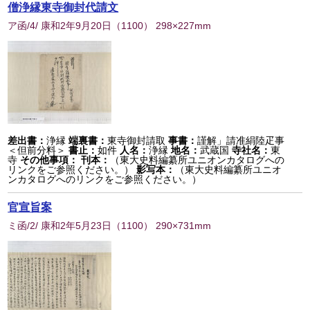
僧浄縁東寺御封代請文
ア函/4/ 康和2年9月20日
（
1100
） 298×227mm
差出書：
浄縁
端裏書：
東寺御封請取
事書：
謹解」請准絹陸疋事
＜但前分料＞
書止：
如件
人名：
浄縁
地名：
武蔵国
寺社名：
東
寺
その他事項：
刊本：
（東大史料編纂所ユニオンカタログへの
リンクをご参照ください。）
影写本：
（東大史料編纂所ユニオ
ンカタログへのリンクをご参照ください。）
官宣旨案
ミ函/2/ 康和2年5月23日
（
1100
） 290×731mm