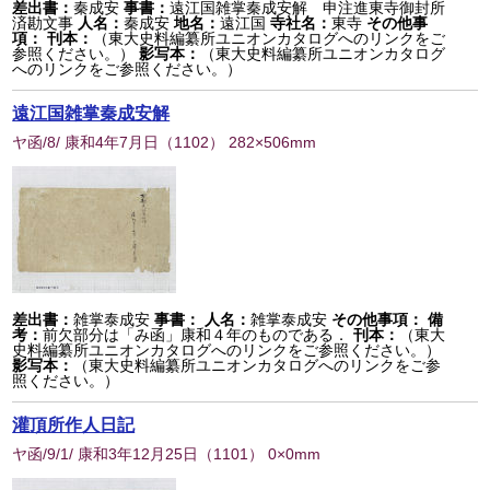
差出書：
秦成安
事書：
遠江国雑掌秦成安解 申注進東寺御封所
済勘文事
人名：
秦成安
地名：
遠江国
寺社名：
東寺
その他事
項：
刊本：
（東大史料編纂所ユニオンカタログへのリンクをご
参照ください。）
影写本：
（東大史料編纂所ユニオンカタログ
へのリンクをご参照ください。）
遠江国雑掌秦成安解
ヤ函/8/ 康和4年7月日
（
1102
） 282×506mm
差出書：
雑掌泰成安
事書：
人名：
雑掌泰成安
その他事項：
備
考：
前欠部分は「み函」康和４年のものである．
刊本：
（東大
史料編纂所ユニオンカタログへのリンクをご参照ください。）
影写本：
（東大史料編纂所ユニオンカタログへのリンクをご参
照ください。）
灌頂所作人日記
ヤ函/9/1/ 康和3年12月25日
（
1101
） 0×0mm