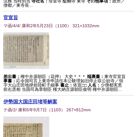
法務 当時別当
寺社名：
珍皇寺 醍醐寺 東寺
その他事項：
政所／
僧都／東寺長...
官宣旨
マ函/4/4/ 康和2年5月23日
（
1100
） 321×1032mm
差出書：
権中弁源朝臣（花押） 大史＊＊＊
端裏書：
東寺官宣旨
事書：
応令国司言上東寺申請任本公験理如旧停止収公妨寺／領
字大山庄田地肆拾陸町子細事
書止：
依宣□□
人名：
少僧都実恵
前右丞相 当国司為章朝臣 権大納言源朝臣俊明 権中弁源朝臣...
伊勢国大国庄田堵等解案
テ函/2/ 康和5年9月7日
（
1103
） 267×812mm