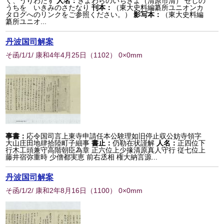
く、うりわたす
人名：
きよわらのいちきよ（清原市清） せしの
うちをゝいきみのさたなり
刊本：
（東大史料編纂所ユニオンカ
タログへのリンクをご参照ください。）
影写本：
（東大史料編
纂所ユニオ...
丹波国司解案
そ函/1/1/ 康和4年4月25日
（
1102
） 0×0mm
事書：
応令国司言上東寺申請任本公験理如旧停止収公妨寺領字
大山庄田地肆拾陸町子細事
書止：
仍勒在状謹解
人名：
正四位下
行木工頭兼守高階朝臣為章 正六位上少掾清原真人守行 従七位上
藤井宿弥重時 少僧都実恵 前右丞相 権大納言源...
丹波国司解案
そ函/1/2/ 康和2年8月16日
（
1100
） 0×0mm