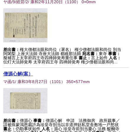
ヤ函/9/紙背/2/ 康和2年11月20日
（
1100
） 0×0mm
差出書：
権大僧都法眼和尚位（署名） 権少僧都法眼和尚位 別当
阿闍梨 上座大法師 寺座大法師 都維那法師
宛名書：
東寺
事書：
擬補言上太宰府四王寺四禅師覚寿重任事
書止：
言上如件
人名：
伝灯大法師覚寿 太宰府四王寺 四禅師覚寿 権少僧都法眼和尚...
僧源心解(案）
マ函/1/ 康和3年8月27日
（
1101
） 350×577mm
差出書：
僧源心
事書：
僧源心解 申請 法務御房 政所裁事／
請被殊蒙鴻恩裁許為珍皇寺別当以非道押妨私堂舎敷地一戸愁状
書止：
仍勒事状如件
人名：
源心 珍皇寺前別当慶心 法務 醍醐寺