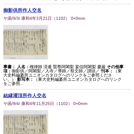
御影供所作人交名
ヤ函/9/3/ 康和4年3月21日
（
1102
） 0×0mm
事書：
人名：
権律師 済暹 賢尊阿闍梨 宴信阿闍梨 慶厳
その他事
項：
御影供／阿闍梨／入寺／導師／祭文師／讃頭／
刊本：
（東
大史料編纂所ユニオンカタログへのリンクをご参照くださ
い。）
影写本：
（東大史料編纂所ユニオンカタログへのリンク
をご参照...
結縁灌頂所作人交名
ヤ函/9/4/ 康和4年11月25日
（
1102
） 0×0mm