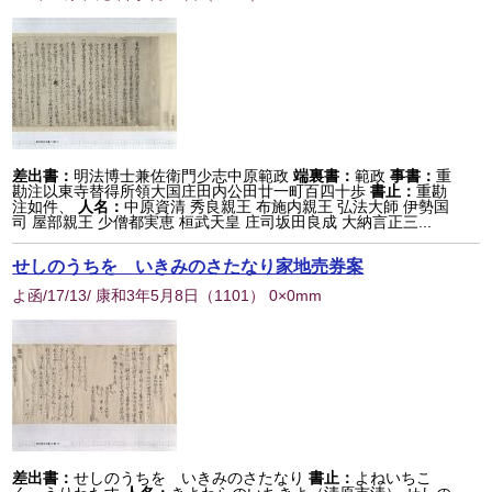
差出書：
明法博士兼佐衛門少志中原範政
端裏書：
範政
事書：
重
勘注以東寺替得所領大国庄田内公田廿一町百四十歩
書止：
重勘
注如件、
人名：
中原資清 秀良親王 布施内親王 弘法大師 伊勢国
司 屋部親王 少僧都実恵 桓武天皇 庄司坂田良成 大納言正三...
せしのうちをゝいきみのさたなり家地売券案
よ函/17/13/ 康和3年5月8日
（
1101
） 0×0mm
差出書：
せしのうちをゝいきみのさたなり
書止：
よねいちこ