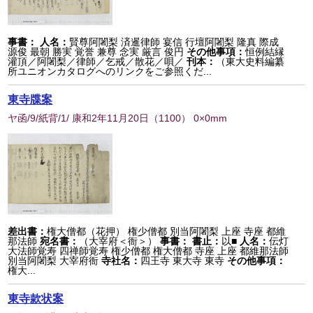
事書：
人名：
賢尊阿闍梨 済暹律師 宴信 行壇阿闍梨 隆真 際成
源俊 最朝 勝実 覚誉 兼尊 念実 厳言 俊円
その他事項：
恒例結縁
灌頂／阿闍梨／律師／乞戒／散花／唄／
刊本：
（東大史料編纂
所ユニオンカタログへのリンクをご参照くだ...
東寺牒案
ヤ函/9/紙背/1/ 康和2年11月20日
（
1100
） 0×0mm
差出書：
権大僧都（花押） 権少僧都 別当阿闍梨 上座 寺座 都維
那法師
宛名書：
（大宰府＜衙＞）
事書：
書止：
以■
人名：
伝灯
大法師覚寿 四禅師覚寿 権少僧都 権大僧都 寺座 上座 都維那法師
別当阿闍梨 大宰府衙
寺社名：
四王寺 東大寺 東寺
その他事項：
権大...
東寺款状案