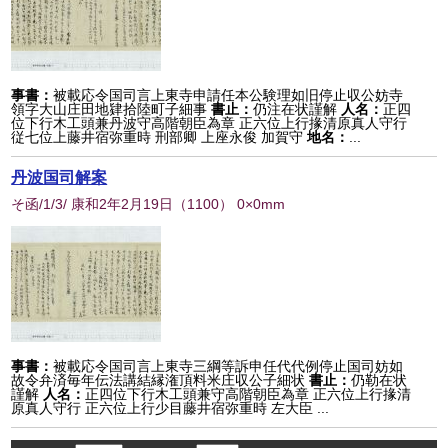
事書：
被載応令国司言上東寺申請任本公験理如旧停止収公妨寺
領字大山庄田地肄拾陸町子細事
書止：
仍注在状謹解
人名：
正四
位下行木工頭兼丹波守高階朝臣為章 正六位上行掾清原真人守行
従七位上藤井宿弥重時 刑部卿 上座永俊 加賀守
地名：
...
丹波国司解案
そ函/1/3/ 康和2年2月19日
（
1100
） 0×0mm
事書：
被載応令国司言上東寺三綱等訴申任代代例停止国司妨如
故令弁済毎年伝法講結縁潅頂料米庄収公子細状
書止：
仍勒在状
謹解
人名：
正四位下行木工頭兼守高階朝臣為章 正六位上行掾清
原真人守行 正六位上行少目藤井宿弥重時 左大臣 ...