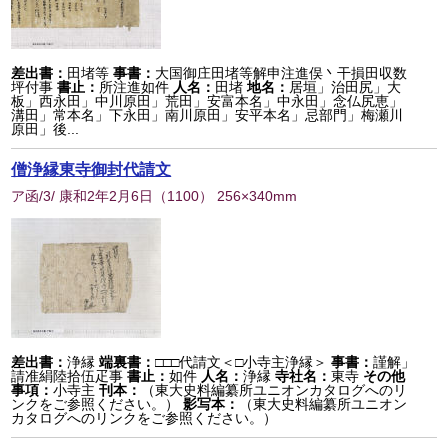
差出書：
田堵等
事書：
大国御庄田堵等解申注進俣丶干損田収数
坪付事
書止：
所注進如件
人名：
田堵
地名：
居垣」治田尻」大
板」西永田」中川原田」荒田」安富本名」中永田」念仏尻恵」
溝田」常本名」下永田」南川原田」安平本名」忌部門」梅瀬川
原田」後...
僧浄縁東寺御封代請文
ア函/3/ 康和2年2月6日
（
1100
） 256×340mm
差出書：
浄縁
端裏書：
□□□代請文＜□小寺主浄縁＞
事書：
謹解」
請准絹陸拾伍疋事
書止：
如件
人名：
浄縁
寺社名：
東寺
その他
事項：
小寺主
刊本：
（東大史料編纂所ユニオンカタログへのリ
ンクをご参照ください。）
影写本：
（東大史料編纂所ユニオン
カタログへのリンクをご参照ください。）