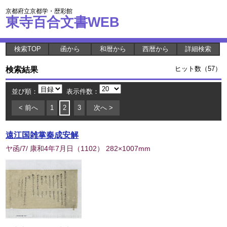
京都府立京都学・歴彩館
東寺百合文書WEB
検索TOP
函から
和暦から
西暦から
詳細検索
検索結果
ヒット数（57）
並び順：
表示件数：
< 前へ
1
2
3
次へ >
遠江国雑掌秦成安解
ヤ函/7/ 康和4年7月日
（
1102
） 282×1007mm