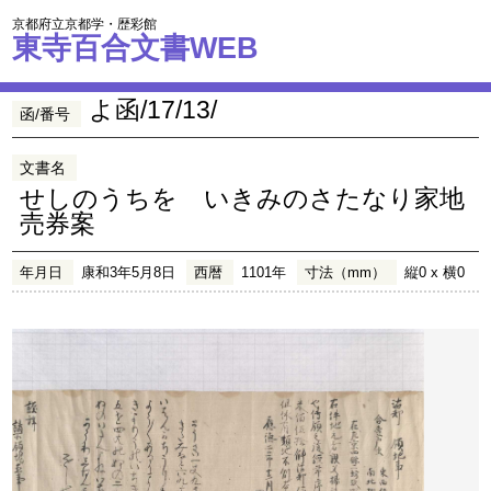
京都府立京都学・歴彩館
東寺百合文書WEB
よ函/17/13/
函/番号
文書名
せしのうちをゝいきみのさたなり家地
売券案
年月日
康和3年5月8日
西暦
1101年
寸法（mm）
縦0 x 横0