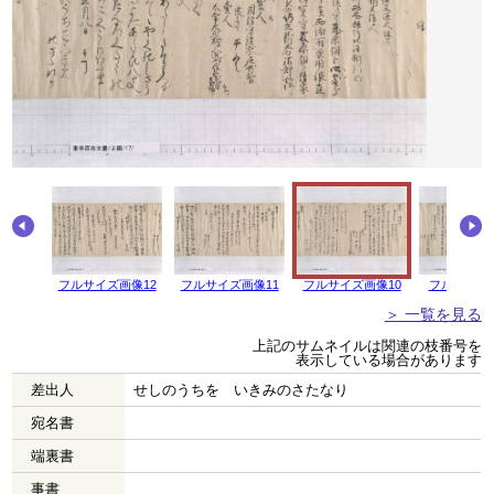
画像13
フルサイズ画像12
フルサイズ画像11
フルサイズ画像10
フルサイズ
＞ 一覧を見る
上記のサムネイルは関連の枝番号を
表示している場合があります
差出人
せしのうちをゝいきみのさたなり
宛名書
端裏書
事書