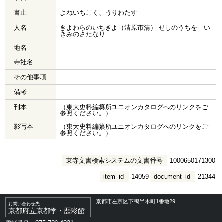
書止
よねいちこく、うりわたす
人名
きよわらのいちきよ（清原市清） せしのうちをゝい
きみのさたなり
地名
寺社名
その他事項
備考
刊本
（東大史料編纂所ユニオンカタログへのリンクをご
参照ください。）
影写本
（東大史料編纂所ユニオンカタログへのリンクをご
参照ください。）
東寺文書検索システムの文書番号
1000650171300
item_id
14059
document_id
21344
京都市左京区下鴨半木町1番地29
お問い合わせ先
京都府立京都学・歴彩館