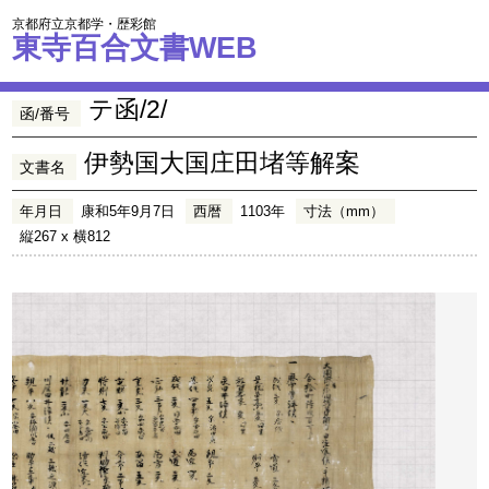
京都府立京都学・歴彩館
東寺百合文書WEB
テ函/2/
函/番号
伊勢国大国庄田堵等解案
文書名
年月日
康和5年9月7日
西暦
1103年
寸法（mm）
縦267 x 横812