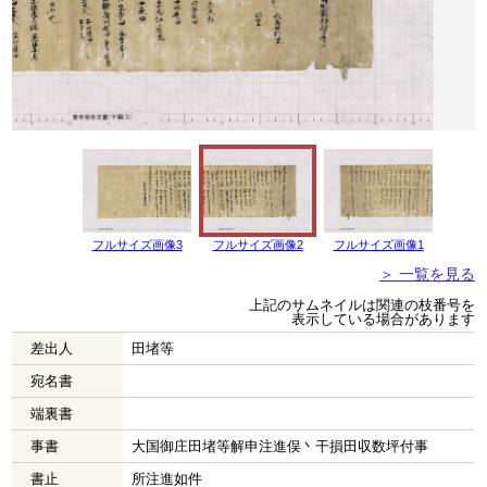
フルサイズ画像3
フルサイズ画像2
フルサイズ画像1
＞ 一覧を見る
上記のサムネイルは関連の枝番号を
表示している場合があります
差出人
田堵等
宛名書
端裏書
事書
大国御庄田堵等解申注進俣丶干損田収数坪付事
書止
所注進如件