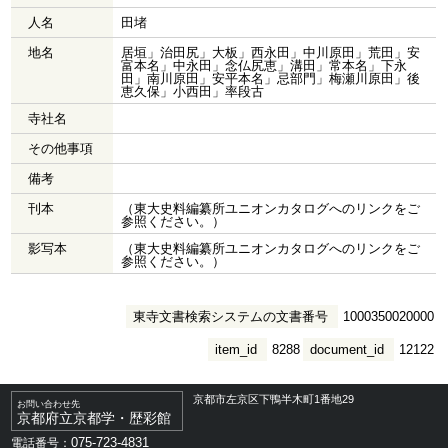
人名
田堵
地名
居垣」治田尻」大板」西永田」中川原田」荒田」安
富本名」中永田」念仏尻恵」溝田」常本名」下永
田」南川原田」安平本名」忌部門」梅瀬川原田」後
恵久保」小西田」率段古
寺社名
その他事項
備考
刊本
（東大史料編纂所ユニオンカタログへのリンクをご
参照ください。）
影写本
（東大史料編纂所ユニオンカタログへのリンクをご
参照ください。）
東寺文書検索システムの文書番号
1000350020000
item_id
8288
document_id
12122
京都市左京区下鴨半木町1番地29
お問い合わせ先
京都府立京都学・歴彩館
075-723-4831
電話番号：