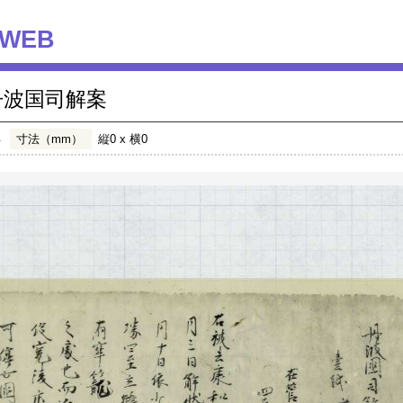
WEB
丹波国司解案
年
寸法（mm）
縦0 x 横0