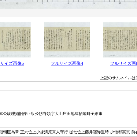
サイズ画像5
フルサイズ画像4
フルサイズ画
上記のサムネイルは
本公験理如旧停止収公妨寺領字大山庄田地肆拾陸町子細事
階朝臣為章 正六位上少掾清原真人守行 従七位上藤井宿弥重時 少僧都実恵 前