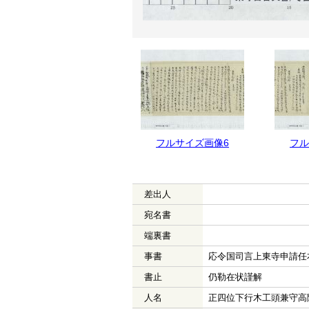
フルサイズ画像7
フルサイズ画像6
フル
差出人
宛名書
端裏書
事書
応令国司言上東寺申請任
書止
仍勒在状謹解
人名
正四位下行木工頭兼守高