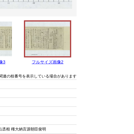
像3
フルサイズ画像2
フルサイズ画像1
関連の枝番号を表示している場合があります
右丞相 権大納言源朝臣俊明