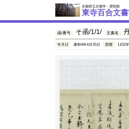
京都府立京都学・歴彩館
東寺百合文書
そ函/1/1/
函/番号
文書名
年月日
康和4年4月25日
西暦
1102