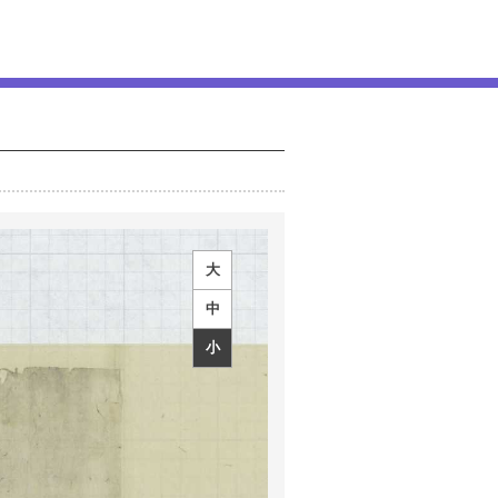
大
中
小