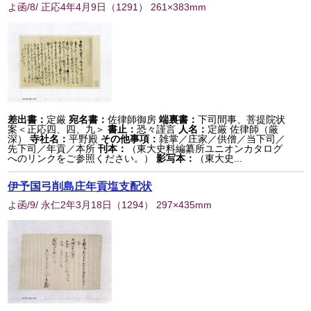
よ函/8/ 正応4年4月9日
（
1291
） 261×383mm
差出書：
定厳
宛名書：
佐律師御房
端裏書：
下司間事、菩提院状
案＜正応四、四、九＞
書止：
恐々謹言
人名：
定厳 佐律師（厳
深）
寺社名：
平野殿
その他事項：
雑掌／庄家／供僧／当下司／
先下司／年貢／本所
刊本：
（東大史料編纂所ユニオンカタログ
へのリンクをご参照ください。）
影写本：
（東大史...
伊予国弓削島庄年貢塩支配状
よ函/9/ 永仁2年3月18日
（
1294
） 297×435mm