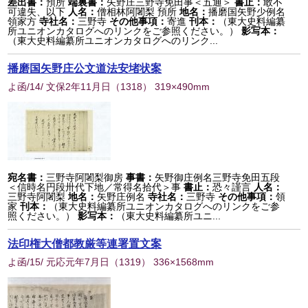
差出書：
預所
端裏書：
矢野庄三野寺免田事＜五通＞
書止：
敢不
可違失、以下
人名：
僧相林阿闍梨 預所
地名：
播磨国矢野少例名
領家方
寺社名：
三野寺
その他事項：
寄進
刊本：
（東大史料編纂
所ユニオンカタログへのリンクをご参照ください。）
影写本：
（東大史料編纂所ユニオンカタログへのリンク...
播磨国矢野庄公文道法安堵状案
よ函/14/ 文保2年11月日
（
1318
） 319×490mm
宛名書：
三野寺阿闍梨御房
事書：
矢野御庄例名三野寺免田五段
＜信時名円段卅代下地／常得名拾代＞事
書止：
恐々謹言
人名：
三野寺阿闍梨
地名：
矢野庄例名
寺社名：
三野寺
その他事項：
領
家
刊本：
（東大史料編纂所ユニオンカタログへのリンクをご参
照ください。）
影写本：
（東大史料編纂所ユニ...
法印権大僧都教厳等連署置文案
よ函/15/ 元応元年7月日
（
1319
） 336×1568mm