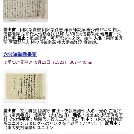
差出書：
阿闍梨真聖 阿闍梨任忠 権律師親海 権少僧都宗深 権大
僧都隆淳 法印権大僧都道我 法印 法印権大僧都教厳
端裏書：
矢
野庄事
書止：
追加評定、可有其沙汰之状、如件
人名：
阿闍梨真
聖 阿闍梨任忠 権少僧都宗深 権大僧都隆淳 権律師...
六波羅御教書案
よ函/16/ 元亨3年9月13日
（
1323
） 307×445mm
差出書：
左近将監 陸奥守
書止：
仍執達如件
人名：
光心 左近将
監（常葉範貞） 陸奥守（大仏維貞）
地名：
播磨国矢野庄例名下
村
その他事項：
地頭代／役夫工米／配符
刊本：
（東大史料編纂
所ユニオンカタログへのリンクをご参照ください。）
影写本：
（東大史料編纂所ユニオン...