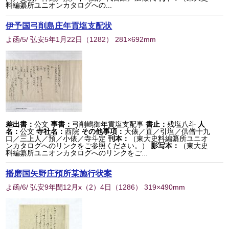
料編纂所ユニオンカタログへの...
伊予国弓削島庄年貢塩支配状
よ函/5/ 弘安5年1月22日
（
1282
） 281×692mm
差出書：
公文
事書：
弓削嶋御年貢塩支配事
書止：
残塩八斗
人
名：
公文
寺社名：
西院
その他事項：
大俵／直／引塩／供僧十九
口／三上人／預／小俵／寺斗定
刊本：
（東大史料編纂所ユニオ
ンカタログへのリンクをご参照ください。）
影写本：
（東大史
料編纂所ユニオンカタログへのリンクをご...
播磨国矢野庄預所某施行状案
よ函/6/ 弘安9年閏12月x（2）4日
（
1286
） 319×490mm