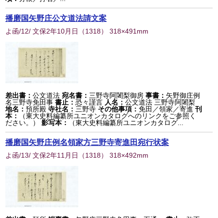
播磨国矢野庄公文道法請文案
よ函/12/ 文保2年10月日
（
1318
） 318×491mm
差出書：
公文道法
宛名書：
三野寺阿闍梨御房
事書：
矢野御庄例
名三野寺免田事
書止：
恐々謹言
人名：
公文道法 三野寺阿闍梨
地名：
預所殿
寺社名：
三野寺
その他事項：
免田／領家／寄進
刊
本：
（東大史料編纂所ユニオンカタログへのリンクをご参照く
ださい。）
影写本：
（東大史料編纂所ユニオンカタログ...
播磨国矢野庄例名領家方三野寺寄進田宛行状案
よ函/13/ 文保2年11月日
（
1318
） 318×492mm