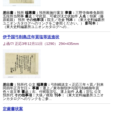
差出書：
預所
端裏書：
預所殿施行案文
事書：
三野寺御奉免新田
五段所当間事
書止：
守此旨、可被沙汰之状如件
人名：
領家（藤
原範親） 預所
その他事項：
院主／寺倉
刊本：
（東大史料編纂所
ユニオンカタログへのリンクをご参照ください。）
影写本：
（東大史料編纂所ユニオンカタログへの...
伊予国弓削島庄年貢塩等送進状
よ函/7/ 正応3年12月11日
（
1290
） 294×435mm
差出書：
預所代 公文
端裏書：
弓削嶋送文＜正応三年々貢／到来
同四年正月廿日＞
事書：
運上／東寺御領伊与国弓削嶋御年貢
色々送文事
書止：
右、付梶取宗弘、運上如件
人名：
宗弘 公文
預所代
その他事項：
大俵／梶取
刊本：
（東大史料編纂所ユニオ
ンカタログへのリンクをご参...
定厳書状案