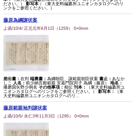
ださい。）
影写本：
（東大史料編纂所ユニオンカタログへのリ
ンクをご参照ください。）
藤原為綱譲状案
よ函/10/4/ 正元元年6月1日
（
1259
） 0×0mm
差出書：
在判
端裏書：
為綱朝臣、譲範親朝臣状案
書止：
あなか
しこ
人名：
前少納言殿範親 安嘉門院邦子 為綱（藤原）
地名：
播磨国矢野少例名
その他事項：
相伝
刊本：
（東大史料編纂所ユ
ニオンカタログへのリンクをご参照ください。）
影写本：
（東
大史料編纂所ユニオンカタログへのリ...
藤原範親袖判譲状案
よ函/10/5/ 永仁3年11月3日
（
1295
） 0×0mm