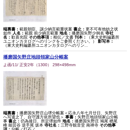
端裏書：
範親朝臣、譲少納言範重状案
書止：
更不可有他妨之状
如件
人名：
範親 前少納言範重
地名：
播磨国矢野少例名
寺社
名：
歓喜光院
その他事項：
相伝／文書
刊本：
（東大史料編纂所
ユニオンカタログへのリンクをご参照ください。）
影写本：
（東大史料編纂所ユニオンカタログへのリン...
播磨国矢野庄地頭領家山分帳案
よ函/11/ 正安2年
（
1300
） 298×498mm
端裏書：
播磨国矢野庄山堺分帳案＜応永八年七月廿日、矢野庄
へ写遣之了、自守護方依所望也＞
事書：
矢野庄地頭領家山分帳
事
書止：
仍為後日、所定堺如件
地名：
播磨国矢野庄 鳩尾 楢尾
峰 能芸谷 逆手尾 坂本
寺社名：
三野寺観音堂 南禅寺
その他事
項：
分帳／打石／...