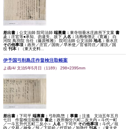
差出書：
公文法師 院司法師
端裏書：
東寺領垂水庄政所下文案
書
止：
庄官等●承知、勿違失、故下
人名：
法務権僧正（寛遍） 白
河院 鳥羽院 当任（藤原惟雅） 院司法師 公文法師
地名：
垂水庄
その他事項：
政所／庄官／国衙／早米使／官省符庄／灌頂／国
役
刊本：
（東大史料...
伊予国弓削島庄作畠検注取帳案
よ函/4/ 文治5年5月日
（
1189
） 298×2395mm
差出書：
下司平
端裏書：
弓削島惣［
事書：
注進 文治五年五月
七日 作畠検注取帳事
書止：
政所御分六町二反大内＜斗代一町
／一斗五升代五町二反小＞
人名：
下司平
その他事項：
斗代／垣
内／交易／神免／預／下司給／代官給／加徴代
刊本：
（東大史