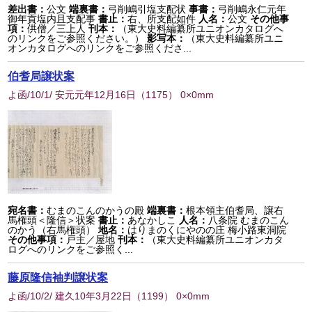
差出書：
公文
端裏書：
弓削嶋引塩支配状
事書：
弓削嶋永仁元年
御年貢塩内且支配事
書止：
右、所支配如件
人名：
公文
その他事
項：
供僧／三上人
刊本：
（東大史料編纂所ユニオンカタログへ
のリンクをご参照ください。）
影写本：
（東大史料編纂所ユニ
オンカタログへのリンクをご参照くださ...
伯耆局譲状案
よ函/10/1/ 安元元年12月16日
（
1175
） 0×0mm
宛名書：
むまのこんのかうの殿
端裏書：
根本領主伯耆局、譲右
馬権頭＜隆信＞状案
書止：
あなかしこ
人名：
八条院 むまのこん
のかう（右馬権頭）
地名：
はりまのくにやのの庄 梅小路東洞院
その他事項：
戸主／屋地
刊本：
（東大史料編纂所ユニオンカタ
ログへのリンクをご参照く...
藤原隆信袖判譲状案
よ函/10/2/ 建久10年3月22日
（
1199
） 0×0mm