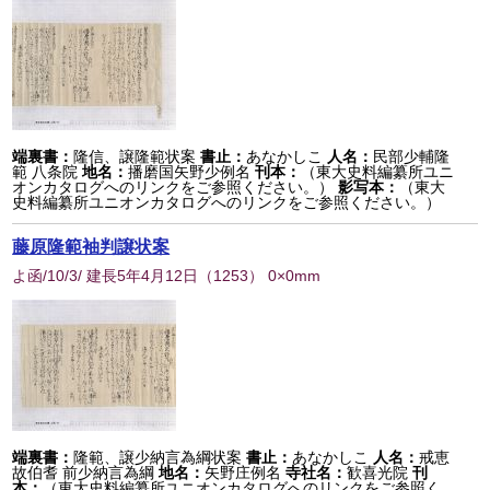
端裏書：
隆信、譲隆範状案
書止：
あなかしこ
人名：
民部少輔隆
範 八条院
地名：
播磨国矢野少例名
刊本：
（東大史料編纂所ユニ
オンカタログへのリンクをご参照ください。）
影写本：
（東大
史料編纂所ユニオンカタログへのリンクをご参照ください。）
藤原隆範袖判譲状案
よ函/10/3/ 建長5年4月12日
（
1253
） 0×0mm
端裏書：
隆範、譲少納言為綱状案
書止：
あなかしこ
人名：
戒恵
故伯耆 前少納言為綱
地名：
矢野庄例名
寺社名：
歓喜光院
刊
本：
（東大史料編纂所ユニオンカタログへのリンクをご参照く