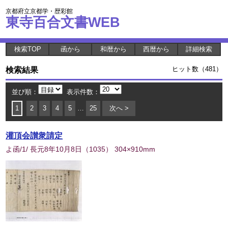
京都府立京都学・歴彩館
東寺百合文書WEB
検索TOP
函から
和暦から
西暦から
詳細検索
検索結果
ヒット数（481）
並び順：
表示件数：
1
2
3
4
5
…
25
次へ >
灌頂会讃衆請定
よ函/1/ 長元8年10月8日
（
1035
） 304×910mm