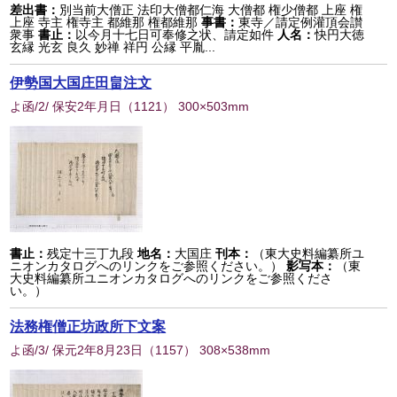
差出書：
別当前大僧正 法印大僧都仁海 大僧都 権少僧都 上座 権
上座 寺主 権寺主 都維那 権都維那
事書：
東寺／請定例灌頂会讃
衆事
書止：
以今月十七日可奉修之状、請定如件
人名：
快円大徳
玄縁 光玄 良久 妙禅 祥円 公縁 平胤...
伊勢国大国庄田畠注文
よ函/2/ 保安2年月日
（
1121
） 300×503mm
書止：
残定十三丁九段
地名：
大国庄
刊本：
（東大史料編纂所ユ
ニオンカタログへのリンクをご参照ください。）
影写本：
（東
大史料編纂所ユニオンカタログへのリンクをご参照くださ
い。）
法務権僧正坊政所下文案
よ函/3/ 保元2年8月23日
（
1157
） 308×538mm