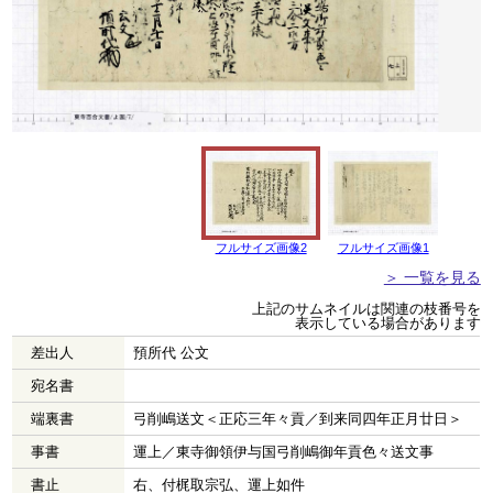
フルサイズ画像2
フルサイズ画像1
＞ 一覧を見る
上記のサムネイルは関連の枝番号を
表示している場合があります
差出人
預所代 公文
宛名書
端裏書
弓削嶋送文＜正応三年々貢／到来同四年正月廿日＞
事書
運上／東寺御領伊与国弓削嶋御年貢色々送文事
書止
右、付梶取宗弘、運上如件