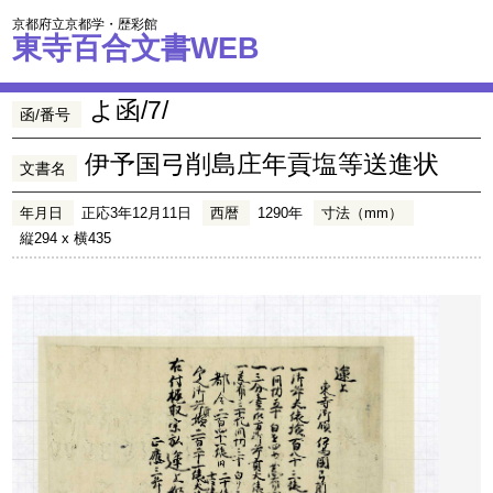
京都府立京都学・歴彩館
東寺百合文書WEB
よ函/7/
函/番号
伊予国弓削島庄年貢塩等送進状
文書名
年月日
正応3年12月11日
西暦
1290年
寸法（mm）
縦294 x 横435