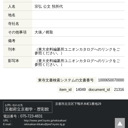
人名
宗弘 公文 預所代
地名
寺社名
その他事項
大俵／梶取
備考
刊本
（東大史料編纂所ユニオンカタログへのリンクをご
参照ください。）
影写本
（東大史料編纂所ユニオンカタログへのリンクをご
参照ください。）
東寺文書検索システムの文書番号
1000650070000
item_id
14049
document_id
21316
京都市左京区下鴨半木町1番地29
お問い合わせ先
京都府立京都学・歴彩館
075-723-4831
電話番号：
URL ：
http://www.pref.kyoto.jp/rekisaikan/
E-mail：
rekisaikan-kikaku@pref.kyoto.lg.jp