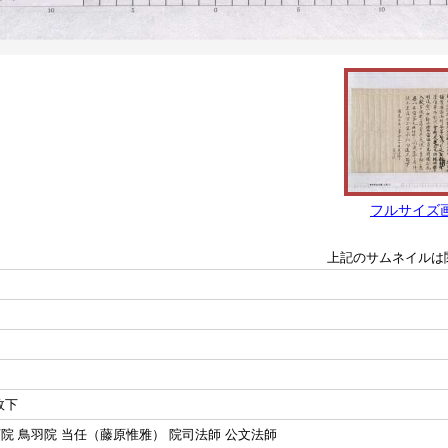
フルサイズ
上記のサムネイルは
故下
院 鳥羽院 当任（藤原惟雅） 院司法師 公文法師