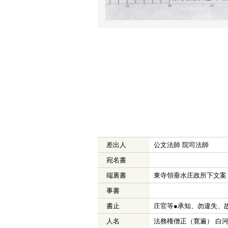
差出人
公文法師 院司法師
宛名書
端裏書
東寺領垂水庄政所下文案
事書
書止
庄官等●承知、勿違失、
人名
法務権僧正（寛遍） 白河