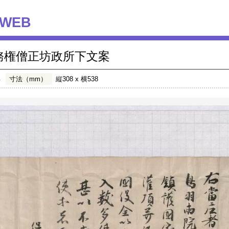
WEB
務権僧正坊政所下文案
年
寸法（mm）
縦308 x 横538