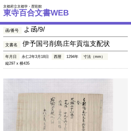
京都府立京都学・歴彩館
東寺百合文書WEB
よ函/9/
函/番号
伊予国弓削島庄年貢塩支配状
文書名
年月日
永仁2年3月18日
西暦
1294年
寸法（mm）
縦297 x 横435