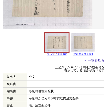
フルサイズ画像2
フルサイズ画像1
＞ 一覧を見る
上記のサムネイルは関連の枝番号を
表示している場合があります
差出人
公文
宛名書
端裏書
弓削嶋引塩支配状
事書
弓削嶋永仁元年御年貢塩内且支配事
書止
右、所支配如件