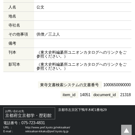
人名
公文
地名
寺社名
その他事項
供僧／三上人
備考
刊本
（東大史料編纂所ユニオンカタログへのリンクをご
参照ください。）
影写本
（東大史料編纂所ユニオンカタログへのリンクをご
参照ください。）
東寺文書検索システムの文書番号
1000650090000
item_id
14051
document_id
21318
京都市左京区下鴨半木町1番地29
お問い合わせ先
京都府立京都学・歴彩館
075-723-4831
電話番号：
URL ：
http://www.pref.kyoto.jp/rekisaikan/
E-mail：
rekisaikan-kikaku@pref.kyoto.lg.jp