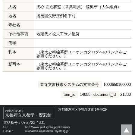
人名
光心 左近将監（常葉範貞） 陸奥守（大仏維貞）
地名
播磨国矢野庄例名下村
寺社名
その他事項
地頭代／役夫工米／配符
備考
刊本
（東大史料編纂所ユニオンカタログへのリンクをご
参照ください。）
影写本
（東大史料編纂所ユニオンカタログへのリンクをご
参照ください。）
東寺文書検索システムの文書番号
1000650160000
item_id
14058
document_id
21330
京都市左京区下鴨半木町1番地29
お問い合わせ先
京都府立京都学・歴彩館
075-723-4831
電話番号：
URL ：
http://www.pref.kyoto.jp/rekisaikan/
E-mail：
rekisaikan-kikaku@pref.kyoto.lg.jp