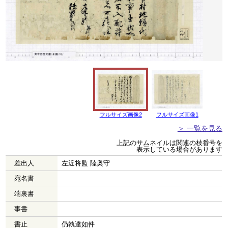
フルサイズ画像2
フルサイズ画像1
＞ 一覧を見る
上記のサムネイルは関連の枝番号を
表示している場合があります
差出人
左近将監 陸奥守
宛名書
端裏書
事書
書止
仍執達如件