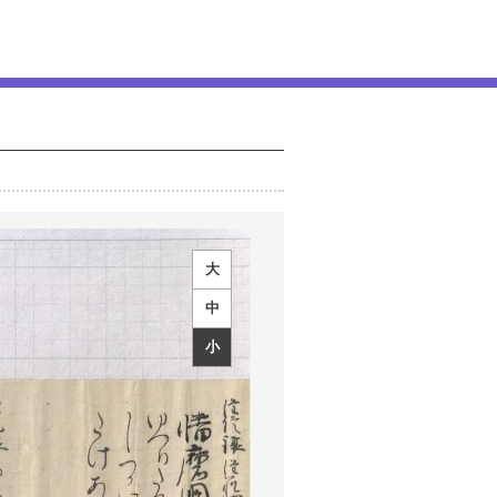
大
中
小