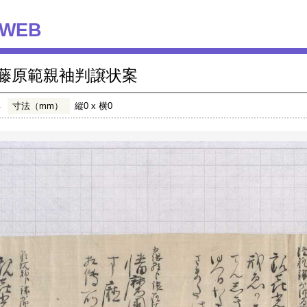
WEB
藤原範親袖判譲状案
年
寸法（mm）
縦0 x 横0