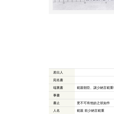
差出人
宛名書
端裏書
範親朝臣、譲少納言範重
事書
書止
更不可有他妨之状如件
人名
範親 前少納言範重