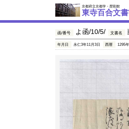
京都府立京都学・歴彩館
東寺百合文書
よ函/10/5/
函/番号
文書名
年月日
永仁3年11月3日
西暦
1295