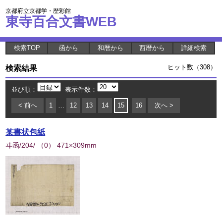
京都府立京都学・歴彩館
東寺百合文書WEB
検索TOP
函から
和暦から
西暦から
詳細検索
検索結果
ヒット数（308）
並び順：
表示件数：
< 前へ
1
…
12
13
14
15
16
次へ >
某書状包紙
ヰ函/204/
（
0
） 471×309mm