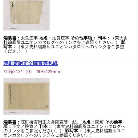
端裏書：
太良庄事
地名：
太良庄事
その他事項：
刊本：
（東大史
料編纂所ユニオンカタログへのリンクをご参照ください。）
影
写本：
（東大史料編纂所ユニオンカタログへのリンクをご参照
ください。）
院町寄附正文院宣等包紙
ヰ函/212/
（
0
） 289×429mm
端裏書：
院町御寄附正文并院宣等一結、
地名：
院町
その他事
項：
正文／院宣／
刊本：
（東大史料編纂所ユニオンカタログへ
のリンクをご参照ください。）
影写本：
（東大史料編纂所ユニ
オンカタログへのリンクをご参照ください。）