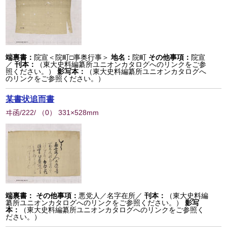
端裏書：
院宣＜院町□事奥行事＞
地名：
院町
その他事項：
院宣
／
刊本：
（東大史料編纂所ユニオンカタログへのリンクをご参
照ください。）
影写本：
（東大史料編纂所ユニオンカタログへ
のリンクをご参照ください。）
某書状追而書
ヰ函/222/
（
0
） 331×528mm
端裏書：
その他事項：
悪党人／名字在所／
刊本：
（東大史料編
纂所ユニオンカタログへのリンクをご参照ください。）
影写
本：
（東大史料編纂所ユニオンカタログへのリンクをご参照く
ださい。）