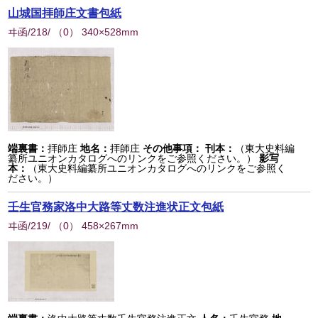
山城国拝師庄文書包紙
ヰ函/218/
（
0
） 340×528mm
端裏書：
拝師庄
地名：
拝師庄
その他事項：
刊本：
（東大史料編
纂所ユニオンカタログへのリンクをご参照ください。）
影写
本：
（東大史料編纂所ユニオンカタログへのリンクをご参照く
ださい。）
壬生官務家洛中大路等丈数注進状正文包紙
ヰ函/219/
（
0
） 458×267mm