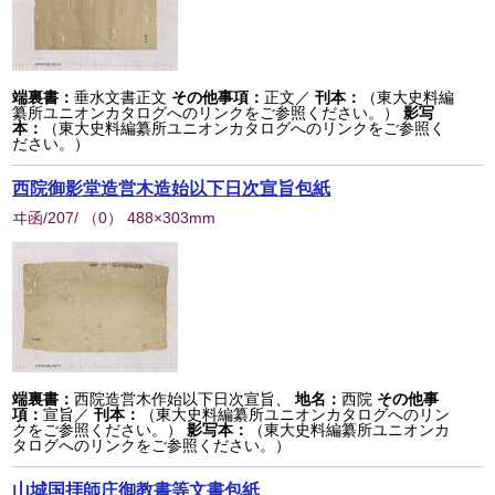
端裏書：
垂水文書正文
その他事項：
正文／
刊本：
（東大史料編
纂所ユニオンカタログへのリンクをご参照ください。）
影写
本：
（東大史料編纂所ユニオンカタログへのリンクをご参照く
ださい。）
西院御影堂造営木造始以下日次宣旨包紙
ヰ函/207/
（
0
） 488×303mm
端裏書：
西院造営木作始以下日次宣旨、
地名：
西院
その他事
項：
宣旨／
刊本：
（東大史料編纂所ユニオンカタログへのリン
クをご参照ください。）
影写本：
（東大史料編纂所ユニオンカ
タログへのリンクをご参照ください。）
山城国拝師庄御教書等文書包紙