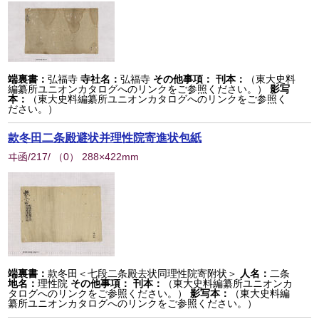
端裏書：
弘福寺
寺社名：
弘福寺
その他事項：
刊本：
（東大史料
編纂所ユニオンカタログへのリンクをご参照ください。）
影写
本：
（東大史料編纂所ユニオンカタログへのリンクをご参照く
ださい。）
款冬田二条殿避状并理性院寄進状包紙
ヰ函/217/
（
0
） 288×422mm
端裏書：
款冬田＜七段二条殿去状同理性院寄附状＞
人名：
二条
地名：
理性院
その他事項：
刊本：
（東大史料編纂所ユニオンカ
タログへのリンクをご参照ください。）
影写本：
（東大史料編
纂所ユニオンカタログへのリンクをご参照ください。）