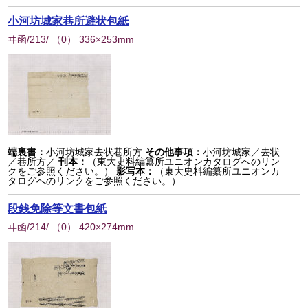
小河坊城家巷所避状包紙
ヰ函/213/
（
0
） 336×253mm
端裏書：
小河坊城家去状巷所方
その他事項：
小河坊城家／去状
／巷所方／
刊本：
（東大史料編纂所ユニオンカタログへのリン
クをご参照ください。）
影写本：
（東大史料編纂所ユニオンカ
タログへのリンクをご参照ください。）
段銭免除等文書包紙
ヰ函/214/
（
0
） 420×274mm