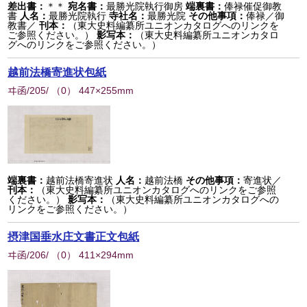
差出書：
＊＊
宛名書：
最勝光院執行御房
端裏書：
俸禄催促御教
書
人名：
最勝光院執行
寺社名：
最勝光院
その他事項：
俸禄／御
教書／
刊本：
（東大史料編纂所ユニオンカタログへのリンクを
ご参照ください。）
影写本：
（東大史料編纂所ユニオンカタロ
グへのリンクをご参照ください。）
越前法橋寄進状包紙
ヰ函/205/
（
0
） 447×255mm
端裏書：
越前法橋寄進状
人名：
越前法橋
その他事項：
寄進状／
刊本：
（東大史料編纂所ユニオンカタログへのリンクをご参照
ください。）
影写本：
（東大史料編纂所ユニオンカタログへの
リンクをご参照ください。）
摂津国垂水庄文書正文包紙
ヰ函/206/
（
0
） 411×294mm