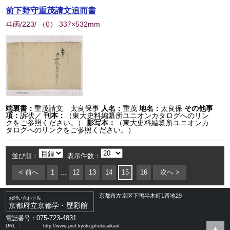
前下野守重茂請文追而書
ヰ函/223/
（
0
） 337×532mm
端裏書：
重茂請文 太良保事
人名：
重茂
地名：
太良保
その他事
項：
訴状／
刊本：
（東大史料編纂所ユニオンカタログへのリン
クをご参照ください。）
影写本：
（東大史料編纂所ユニオンカ
タログへのリンクをご参照ください。）
並び順：
表示件数：
< 前へ
1
…
12
13
14
15
16
次へ >
京都市左京区下鴨半木町1番地29
お問い合わせ先
京都府立京都学・歴彩館
075-723-4831
電話番号：
URL ：
http://www.pref.kyoto.jp/rekisaikan/