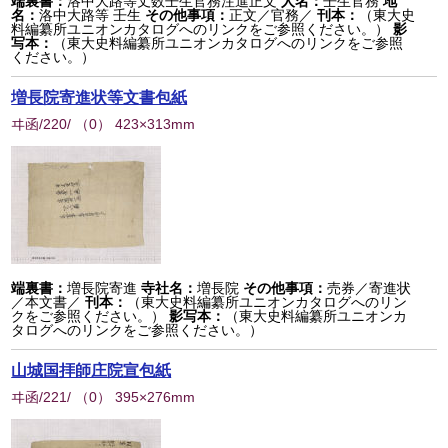
端裏書：
洛中大路等丈数壬生官務注進正文
人名：
壬生官務
地
名：
洛中大路等 壬生
その他事項：
正文／官務／
刊本：
（東大史
料編纂所ユニオンカタログへのリンクをご参照ください。）
影
写本：
（東大史料編纂所ユニオンカタログへのリンクをご参照
ください。）
増長院寄進状等文書包紙
ヰ函/220/
（
0
） 423×313mm
端裏書：
増長院寄進
寺社名：
増長院
その他事項：
売券／寄進状
／本文書／
刊本：
（東大史料編纂所ユニオンカタログへのリン
クをご参照ください。）
影写本：
（東大史料編纂所ユニオンカ
タログへのリンクをご参照ください。）
山城国拝師庄院宣包紙
ヰ函/221/
（
0
） 395×276mm