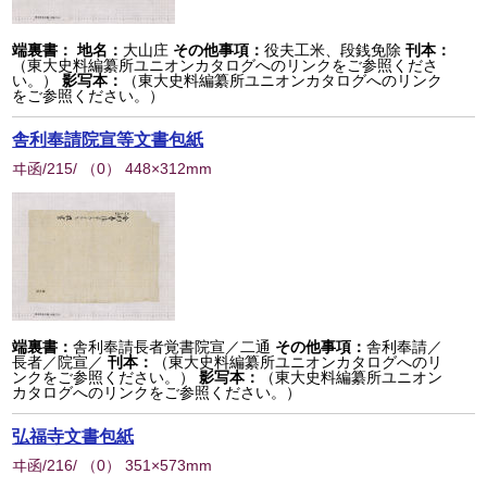
端裏書：
地名：
大山庄
その他事項：
役夫工米、段銭免除
刊本：
（東大史料編纂所ユニオンカタログへのリンクをご参照くださ
い。）
影写本：
（東大史料編纂所ユニオンカタログへのリンク
をご参照ください。）
舎利奉請院宣等文書包紙
ヰ函/215/
（
0
） 448×312mm
端裏書：
舎利奉請長者覚書院宣／二通
その他事項：
舎利奉請／
長者／院宣／
刊本：
（東大史料編纂所ユニオンカタログへのリ
ンクをご参照ください。）
影写本：
（東大史料編纂所ユニオン
カタログへのリンクをご参照ください。）
弘福寺文書包紙
ヰ函/216/
（
0
） 351×573mm