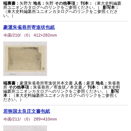
端裏書：
矢野方
地名：
矢野
その他事項：
刊本：
（東大史料編纂
所ユニオンカタログへのリンクをご参照ください。）
影写本：
（東大史料編纂所ユニオンカタログへのリンクをご参照くださ
い。）
豪運朱雀巷所寄進状包紙
ヰ函/210/
（
0
） 412×282mm
端裏書：
豪運朱雀巷所寄進状并本文書
人名：
豪運
地名：
朱雀巷
所
その他事項：
朱雀巷所／寄進状／本文書／
刊本：
（東大史料
編纂所ユニオンカタログへのリンクをご参照ください。）
影写
本：
（東大史料編纂所ユニオンカタログへのリンクをご参照く
ださい。）
若狭国太良庄文書包紙
ヰ函/211/
（
0
） 289×410mm