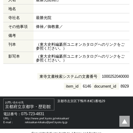
地名
寺社名
最勝光院
その他事項
俸禄／御教書／
備考
刊本
（東大史料編纂所ユニオンカタログへのリンクをご
参照ください。）
影写本
（東大史料編纂所ユニオンカタログへのリンクをご
参照ください。）
東寺文書検索システムの文書番号
1000252040000
item_id
6146
document_id
8929
京都市左京区下鴨半木町1番地29
お問い合わせ先
京都府立京都学・歴彩館
075-723-4831
電話番号：
URL ：
http://www.pref.kyoto.jp/rekisaikan/
E-mail：
rekisaikan-kikaku@pref.kyoto.lg.jp