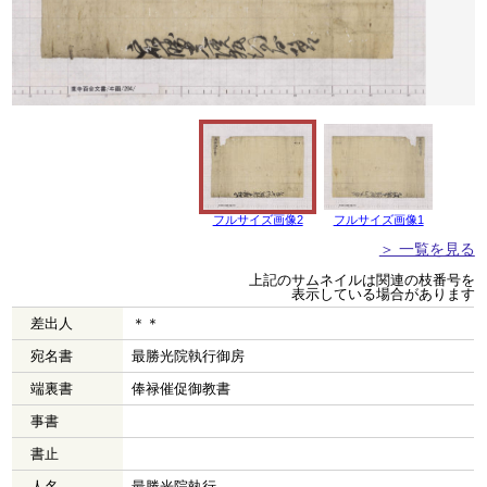
フルサイズ画像2
フルサイズ画像1
＞ 一覧を見る
上記のサムネイルは関連の枝番号を
表示している場合があります
差出人
＊＊
宛名書
最勝光院執行御房
端裏書
俸禄催促御教書
事書
書止
人名
最勝光院執行