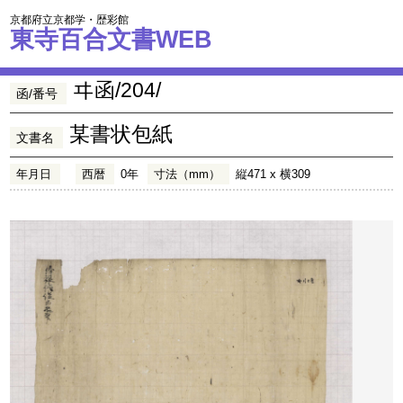
京都府立京都学・歴彩館
東寺百合文書WEB
ヰ函/204/
函/番号
某書状包紙
文書名
年月日
西暦
0年
寸法（mm）
縦471 x 横309