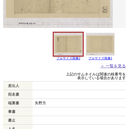
フルサイズ画像2
フルサイズ画像1
＞ 一覧を見る
上記のサムネイルは関連の枝番号を
表示している場合があります
差出人
宛名書
端裏書
矢野方
事書
書止
人名