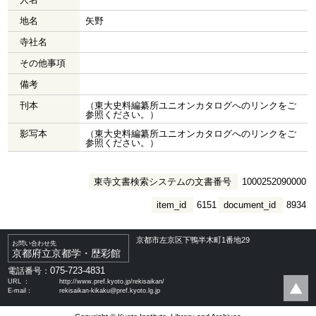
地名
矢野
寺社名
その他事項
備考
刊本
（東大史料編纂所ユニオンカタログへのリンクをご
参照ください。）
影写本
（東大史料編纂所ユニオンカタログへのリンクをご
参照ください。）
東寺文書検索システムの文書番号
1000252090000
item_id
6151
document_id
8934
京都市左京区下鴨半木町1番地29
お問い合わせ先
京都府立京都学・歴彩館
075-723-4831
電話番号：
URL ：
http://www.pref.kyoto.jp/rekisaikan/
E-mail：
rekisaikan-kikaku@pref.kyoto.lg.jp