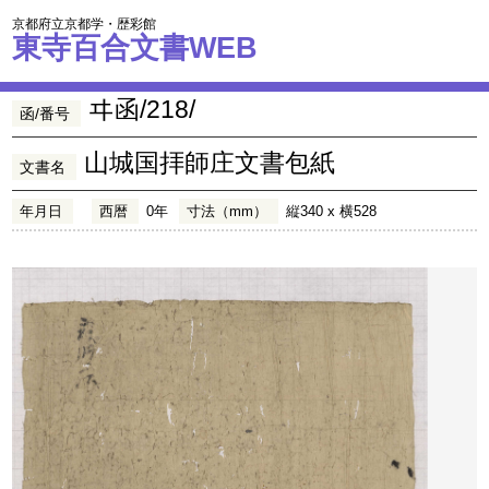
京都府立京都学・歴彩館
東寺百合文書WEB
ヰ函/218/
函/番号
山城国拝師庄文書包紙
文書名
年月日
西暦
0年
寸法（mm）
縦340 x 横528