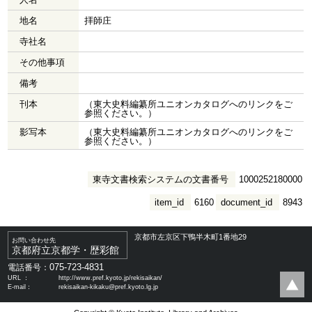
地名
拝師庄
寺社名
その他事項
備考
刊本
（東大史料編纂所ユニオンカタログへのリンクをご
参照ください。）
影写本
（東大史料編纂所ユニオンカタログへのリンクをご
参照ください。）
東寺文書検索システムの文書番号
1000252180000
item_id
6160
document_id
8943
京都市左京区下鴨半木町1番地29
お問い合わせ先
京都府立京都学・歴彩館
075-723-4831
電話番号：
URL ：
http://www.pref.kyoto.jp/rekisaikan/
E-mail：
rekisaikan-kikaku@pref.kyoto.lg.jp