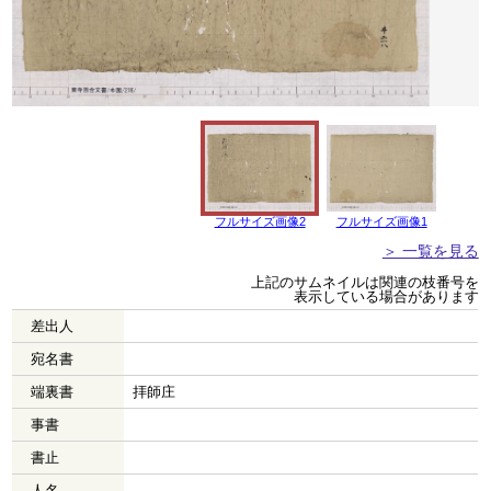
フルサイズ画像2
フルサイズ画像1
＞ 一覧を見る
上記のサムネイルは関連の枝番号を
表示している場合があります
差出人
宛名書
端裏書
拝師庄
事書
書止
人名