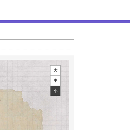
大
中
小