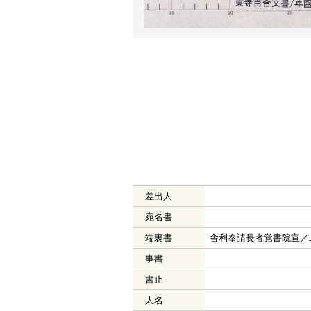
差出人
宛名書
端裏書
舎利奉請長者覚書院宣／
事書
書止
人名