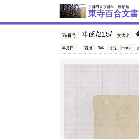
京都府立京都学・歴彩館
東寺百合文書
ヰ函/215/
函/番号
文書名
年月日
西暦
0年
寸法（mm）