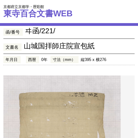
京都府立京都学・歴彩館
東寺百合文書WEB
ヰ函/221/
函/番号
山城国拝師庄院宣包紙
文書名
年月日
西暦
0年
寸法（mm）
縦395 x 横276