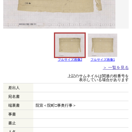
フルサイズ画像2
フルサイズ画像1
＞ 一覧を見る
上記のサムネイルは関連の枝番号を
表示している場合があります
差出人
宛名書
端裏書
院宣＜院町□事奥行事＞
事書
書止
人名