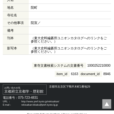
地名
院町
寺社名
その他事項
院宣／
備考
刊本
（東大史料編纂所ユニオンカタログへのリンクをご
参照ください。）
影写本
（東大史料編纂所ユニオンカタログへのリンクをご
参照ください。）
東寺文書検索システムの文書番号
1000252210000
item_id
6163
document_id
8946
京都市左京区下鴨半木町1番地29
お問い合わせ先
京都府立京都学・歴彩館
075-723-4831
電話番号：
URL ：
http://www.pref.kyoto.jp/rekisaikan/
E-mail：
rekisaikan-kikaku@pref.kyoto.lg.jp