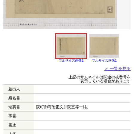
フルサイズ画像2
フルサイズ画像1
＞ 一覧を見る
上記のサムネイルは関連の枝番号を
表示している場合があります
差出人
宛名書
端裏書
院町御寄附正文并院宣等一結、
事書
書止
人名