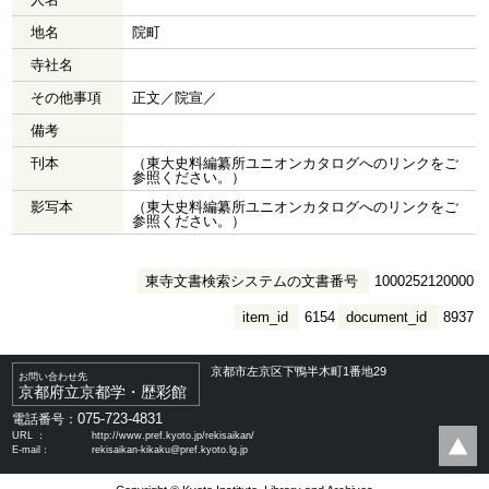
地名
院町
寺社名
その他事項
正文／院宣／
備考
刊本
（東大史料編纂所ユニオンカタログへのリンクをご
参照ください。）
影写本
（東大史料編纂所ユニオンカタログへのリンクをご
参照ください。）
東寺文書検索システムの文書番号
1000252120000
item_id
6154
document_id
8937
京都市左京区下鴨半木町1番地29
お問い合わせ先
京都府立京都学・歴彩館
075-723-4831
電話番号：
URL ：
http://www.pref.kyoto.jp/rekisaikan/
E-mail：
rekisaikan-kikaku@pref.kyoto.lg.jp